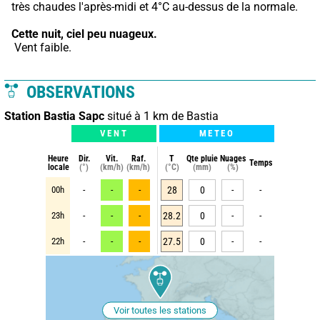
très chaudes l'après-midi et 4°C au-dessus de la normale.
Cette nuit,
ciel peu nuageux.
 Vent faible.
OBSERVATIONS
Station Bastia Sapc
situé à 1 km de Bastia
VENT
METEO
Heure
Dir.
Vit.
Raf.
T
Qte pluie
Nuages
Temps
locale
(°)
(km/h)
(km/h)
(°C)
(mm)
(%)
00h
-
-
-
28
0
-
-
23h
-
-
-
28.2
0
-
-
22h
-
-
-
27.5
0
-
-
Voir toutes les stations