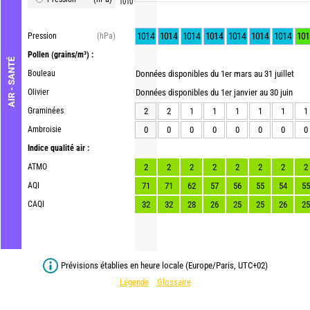
1010
1014
1014
1014
1014
1014
1014
1014
101
Pression
(hPa)
Pollen
(grains/m³) :
AIR - SANTÉ
Bouleau
Données disponibles du 1er mars au 31 juillet
Olivier
Données disponibles du 1er janvier au 30 juin
Graminées
2
2
1
1
1
1
1
1
Ambroisie
0
0
0
0
0
0
0
0
Indice qualité air :
ATMO
2
2
2
2
2
2
2
2
AQI
71
71
62
57
56
55
54
55
CAQI
32
32
28
26
25
25
26
25
Prévisions établies en heure locale (Europe/Paris, UTC+02)
Légende
Glossaire