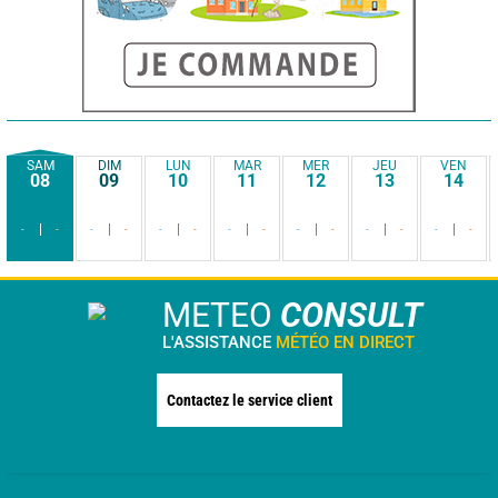
SAM
DIM
LUN
MAR
MER
JEU
VEN
08
09
10
11
12
13
14
-
-
-
-
-
-
-
-
-
-
-
-
-
-
METEO
CONSULT
L'ASSISTANCE
MÉTÉO EN DIRECT
Contactez le service client