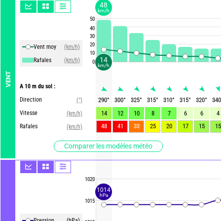
48
km/h
50
40
30
20
Vent moy
(km/h)
10
14
Rafales
(km/h)
0
km/h
VENT
A 10 m du sol :
Direction
290
°
300
°
325
°
315
°
310
°
315
°
320
°
340
(°)
Vitesse
14
12
10
8
7
6
6
4
(km/h)
48
41
33
25
20
17
15
15
Rafales
(km/h)
Comparer les modèles météo
1020
1014
hPa
1015
Pression
(hPa)