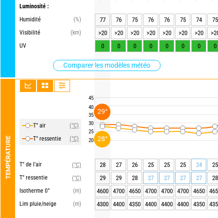
Luminosité :
Humidité
(%)
77
76
75
76
76
75
74
75
Visibilité
(km)
>20
>20
>20
>20
>20
>20
>20
>2
UV
0
0
0
0
0
0
0
0
Comparer les modèles météo
45
40
29°
35
30
T° air
(°C)
25
28°
T° ressentie
(°C)
TEMPÉRATURE
20
T° de l'air
28
27
26
25
25
25
24
25
(°C)
T° ressentie
29
29
28
27
27
27
27
28
(°C)
Isotherme 0°
(m)
4600
4700
4650
4700
4700
4700
4650
465
Lim pluie/neige
(m)
4300
4400
4350
4400
4400
4400
4350
435