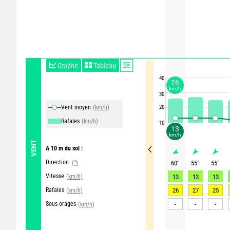
Graphe
Tableau
40
26
km/h
30
Vent moyen
(km/h)
20
Rafales
(km/h)
10
13
km/h
VENT
A 10 m du sol :
Direction
(°)
60
°
55
°
55
°
Vitesse
(km/h)
13
13
13
Rafales
26
27
25
(km/h)
Sous orages
-
-
-
(km/h)