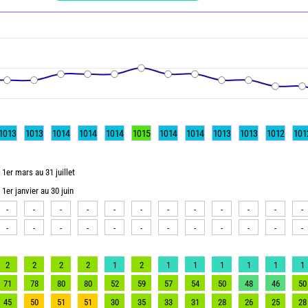
1013
1013
1014
1014
1014
1015
1014
1014
1013
1013
1012
101
1er mars au 31 juillet
1er janvier au 30 juin
-
-
-
-
-
-
-
-
-
-
-
-
-
-
-
-
-
-
-
-
-
-
-
-
2
2
2
2
1
2
1
1
1
1
1
1
71
78
80
80
52
59
57
54
50
48
46
50
45
50
51
51
30
35
33
31
28
26
25
28