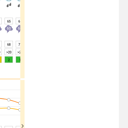
65
65
65
60
55
45
40
35
35
60
60
60
60
50
40
40
30
30
68
72
76
79
82
84
85
86
87
0
>20
>20
>20
>20
>20
>20
10
10
5
2
1
0
0
0
0
0
0
0