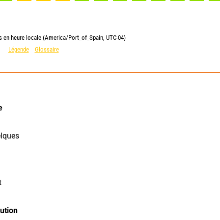
es en heure locale (America/Port_of_Spain, UTC-04)
Légende
Glossaire
 
lques 
 
tion 