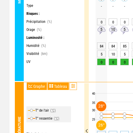
Type
-
-
-
Risques :
Précipitation
(%)
0
0
0
5
10
5
Orage
(%)
Luminosité :
Humidité
(%)
84
84
85
Visibilité
(km)
5
10
5
UV
0
0
0
Graphe
Tableau
40
35
28°
T° de l'air
(°C)
30
T° ressentie
(°C)
TEMPÉRATURE
25
26°