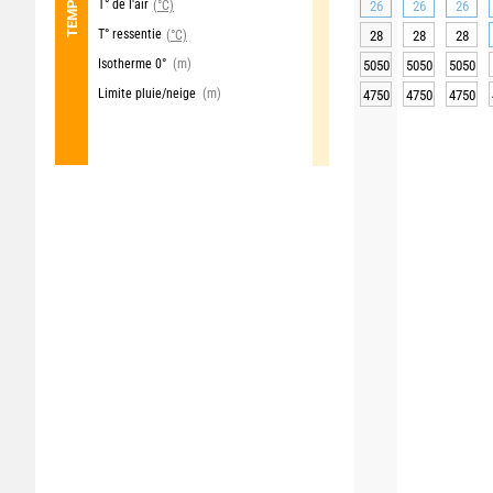
T° de l'air
(°C)
26
26
26
T° ressentie
(°C)
28
28
28
Isotherme 0°
(m)
5050
5050
5050
Limite pluie/neige
(m)
4750
4750
4750