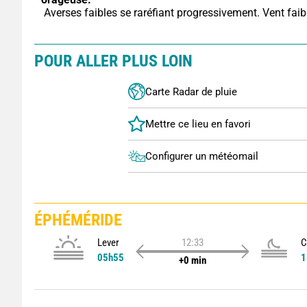
 Averses faibles se raréfiant progressivement. Vent faib
POUR ALLER PLUS LOIN
Carte Radar de pluie
Configurer un météomail
ÉPHÉMÉRIDE
Lever
12:33
C
05h55
1
+0 min