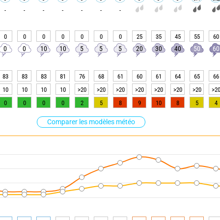
-
-
-
-
-
-
-
0
0
0
0
0
0
0
25
35
45
55
60
0
0
10
10
5
5
5
20
30
40
50
60
83
83
83
81
76
68
61
60
61
64
65
66
10
10
10
10
>20
>20
>20
>20
>20
>20
>20
>2
0
0
0
0
2
5
8
9
10
8
5
4
Comparer les modèles météo