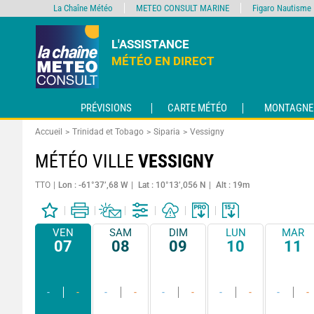
La Chaîne Météo
METEO CONSULT MARINE
Figaro Nautisme
L'ASSISTANCE
MÉTÉO EN DIRECT
PRÉVISIONS
CARTE MÉTÉO
MONTAGNE
Accueil
Trinidad et Tobago
Siparia
Vessigny
MÉTÉO VILLE
VESSIGNY
TTO
Lon : -61°37’,68 W
Lat : 10°13’,056 N
Alt : 19m
VEN
SAM
DIM
LUN
MAR
07
08
09
10
11
-
-
-
-
-
-
-
-
-
-