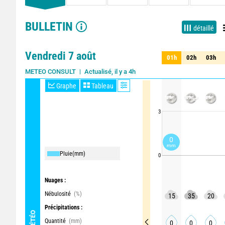
BULLETIN
détaillé
Vendredi 7 août
01h
02h
03h
01h
02h
03h
Actualisé, il y a 4h
METEO CONSULT
Graphe
Tableau
3
0
mm
Pluie
(mm)
0
Nuages :
Nébulosité
(%)
15
35
20
Précipitations :
MÉTÉO
Quantité
(mm)
0
0
0