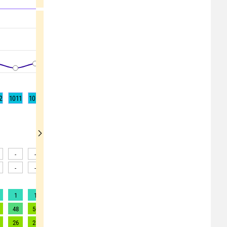
2
1011
1012
1012
1012
1013
1013
1014
1014
1013
-
-
-
-
-
-
-
-
-
-
-
-
-
-
-
-
-
-
1
1
1
1
2
2
1
1
1
48
50
52
57
59
59
57
54
54
26
28
30
33
35
35
33
31
31