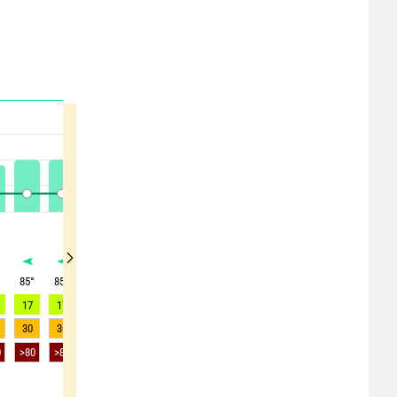
°
85
°
85
°
80
°
75
°
75
°
70
°
70
°
70
°
65
°
17
17
17
16
15
15
14
13
13
30
30
30
32
32
31
30
28
28
0
>80
>80
>75
>75
>75
>75
>75
-
-