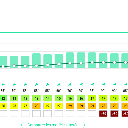
55
°
50
°
55
°
55
°
55
°
60
°
70
°
80
°
85
°
90
°
90
°
85
12
13
13
13
14
15
16
16
17
17
17
17
25
25
25
28
27
27
29
29
29
28
28
28
-
-
-
-
-
-
-
-
-
>80
>80
>8
Comparer les modèles météo