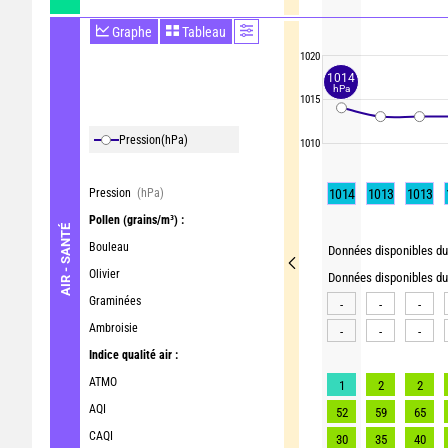
Graphe
Tableau
1020
1014
hPa
1015
Pression
(hPa)
1010
Pression
(hPa)
1014
1013
1013
Pollen
(grains/m³) :
AIR - SANTÉ
Bouleau
Données disponibles du 
Olivier
Données disponibles du 
Graminées
-
-
-
Ambroisie
-
-
-
Indice qualité air :
ATMO
1
2
2
AQI
52
59
65
CAQI
30
35
40