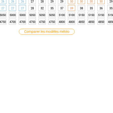
26
26
26
27
28
29
29
30
30
30
30
29
27
27
27
28
32
35
37
39
38
35
36
35
5050
5000
5000
5050
5050
5050
5100
5100
5150
5150
5150
515
4750
4700
4700
4750
4750
4750
4800
4800
4850
4850
4850
485
Comparer les modèles météo