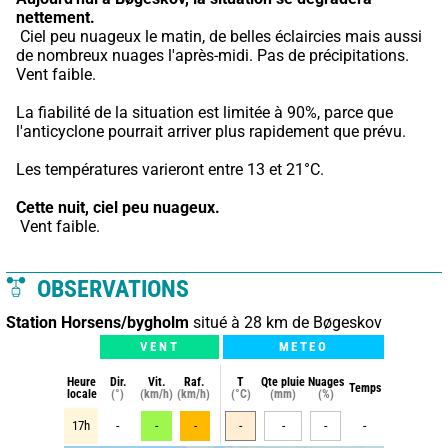
nettement.
 Ciel peu nuageux le matin, de belles éclaircies mais aussi 
de nombreux nuages l'après-midi. Pas de précipitations. 
Vent faible.
La fiabilité de la situation est limitée à 90%, parce que 
l'anticyclone pourrait arriver plus rapidement que prévu.
Les températures varieront entre 13 et 21°C.
Cette nuit,
ciel peu nuageux.
 Vent faible.
OBSERVATIONS
Station Horsens/bygholm
situé à 28 km de Bøgeskov
VENT
METEO
Heure
Dir.
Vit.
Raf.
T
Qte pluie
Nuages
Temps
locale
(°)
(km/h)
(km/h)
(°C)
(mm)
(%)
17h
-
-
-
-
-
-
-