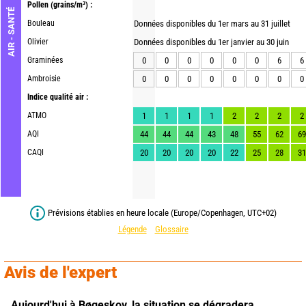
Pollen
(grains/m³) :
AIR - SANTÉ
Bouleau
Données disponibles du 1er mars au 31 juillet
Olivier
Données disponibles du 1er janvier au 30 juin
Graminées
0
0
0
0
0
0
6
6
Ambroisie
0
0
0
0
0
0
0
0
Indice qualité air :
ATMO
1
1
1
1
2
2
2
2
AQI
44
44
44
43
48
55
62
69
CAQI
20
20
20
20
22
25
28
31
Prévisions établies en heure locale (Europe/Copenhagen, UTC+02)
Légende
Glossaire
Avis de l'expert
Aujourd'hui à Bøgeskov,
la situation se dégradera 