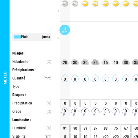
3
0
mm
Pluie
(mm)
0
Nuages :
Nébulosité
(%)
20
30
30
35
15
10
30
3
Précipitations :
MÉTÉO
Quantité
(mm)
0
0
0
0
0
0
0
0
Type
-
-
-
-
-
-
-
-
Risques :
Précipitation
(%)
0
0
0
0
0
0
0
0
0
0
0
0
0
0
0
0
Orage
(%)
Luminosité :
Humidité
(%)
91
90
89
87
83
75
67
60
Visibilité
(km)
5
10
10
15
>20
>20
>20
>2