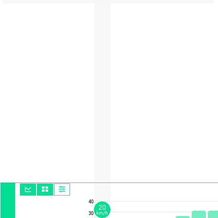
40
20
30
km/h