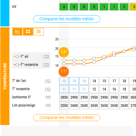
UV
0
0
0
0
1
1
2
3
Comparer les modèles météo
25
20
13°
T° air
(°C)
15
T° ressentie
(°C)
TEMPÉRATURE
10
11°
T° de l'air
13
13
13
14
15
17
18
19
(°C)
T° ressentie
11
11
11
12
14
16
18
20
(°C)
Isotherme 0°
(m)
2850
2900
2950
2950
2950
2950
2950
305
Lim pluie/neige
(m)
2550
2600
2650
2650
2650
2650
2650
275
Comparer les modèles météo