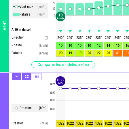
20
Vent moy
(km/h)
10
Rafales
(km/h)
10
0
km/h
VENT
A 10 m du sol :
Direction
240
°
240
°
235
°
230
°
235
°
240
°
245
°
250
(°)
Vitesse
10
10
10
10
12
14
16
16
(km/h)
20
19
19
20
22
26
31
31
Rafales
(km/h)
Comparer les modèles météo
1022
hPa
1025
1020
1015
Pression
(hPa)
1010
1022
1022
1022
1022
1022
1022
1022
102
Pression
(hPa)