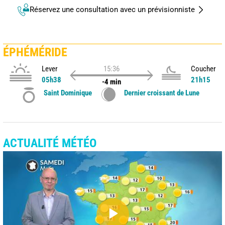
Réservez une consultation avec un prévisionniste
ÉPHÉMÉRIDE
Lever
15:36
Coucher
05h38
21h15
-4 min
Saint Dominique
Dernier croissant de Lune
ACTUALITÉ MÉTÉO