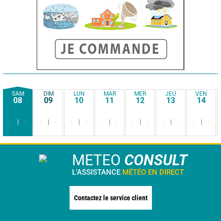
SAM
DIM
LUN
MAR
MER
JEU
VEN
08
09
10
11
12
13
14
-
-
-
-
-
-
-
-
-
-
-
-
-
-
METEO
CONSULT
L'ASSISTANCE
MÉTÉO EN DIRECT
Contactez le service client