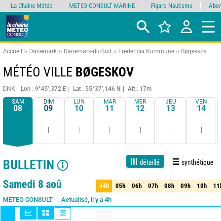
La Chaîne Météo
METEO CONSULT MARINE
Figaro Nautisme
Abon
Accueil
Danemark
Danemark-du-Sud
Fredericia Kommune
Bøgeskov
MÉTÉO VILLE
BØGESKOV
DNK
Lon : 9°45’,372 E
Lat : 55°37’,146 N
Alt : 17m
SAM
DIM
LUN
MAR
MER
JEU
VEN
08
09
10
11
12
13
14
-
-
-
-
-
-
-
-
-
-
-
-
-
-
BULLETIN
détaillé
synthétique
1 jour
3 jours
7 jours
15 jours
90%
Fiabilité
Samedi 8 aoû
04h
05h
06h
07h
08h
09h
10h
11
04h
05h
06h
07h
08h
09h
10h
11
Actualisé, il y a 4h
METEO CONSULT