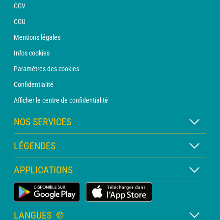
CGV
CGU
Mentions légales
Infos cookies
Paramètres des cookies
Confidentialité
Afficher le centre de confidentialité
NOS SERVICES
Abonnement METEO Xpert
LÉGENDES
Abonnement METEO PRO
Légende des cartes
APPLICATIONS
Consultation avec un prévisionniste
Légende des pictogrammes
Bulletin PRO
Application Météo Terrestre
Glossaire
Alertes
LANGUES