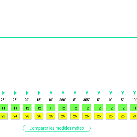
25
°
25
°
20
°
15
°
10
°
360
°
5
°
355
°
5
°
0
°
5
°
10
11
11
12
12
11
12
12
12
12
12
12
11
23
24
26
26
25
25
25
26
26
26
25
24
Comparer les modèles météo