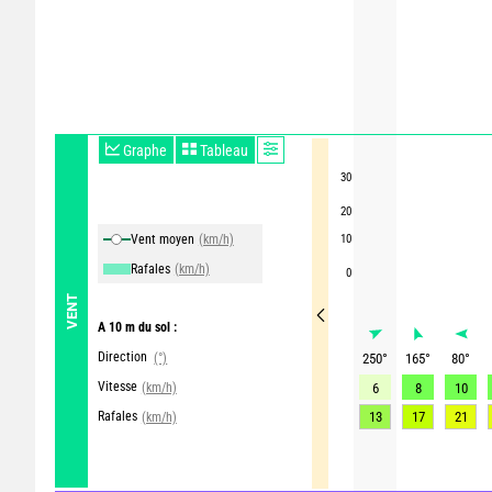
Graphe
Tableau
30
20
Vent moyen
(km/h)
10
Rafales
(km/h)
0
VENT
A 10 m du sol :
Direction
(°)
250
°
165
°
80
°
Vitesse
(km/h)
6
8
10
Rafales
13
17
21
(km/h)