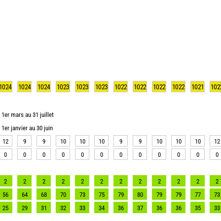
1024
1024
1024
1023
1023
1023
1022
1022
1022
1022
1021
102
1er mars au 31 juillet
1er janvier au 30 juin
12
9
9
10
10
10
9
9
10
10
10
12
0
0
0
0
0
0
0
0
0
0
0
0
2
2
2
2
2
2
2
2
2
2
2
2
56
64
68
70
73
75
79
80
79
79
77
73
25
29
31
32
33
34
36
37
36
36
35
33