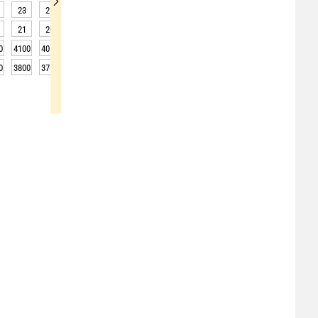
23
21
20
19
19
18
18
17
17
21
20
18
17
17
16
15
15
14
0
4100
4050
4000
3950
3950
4000
4050
4050
4100
0
3800
3750
3700
3650
3650
3700
3750
3750
3800