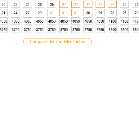
20
22
24
25
26
27
27
27
27
27
26
25
21
24
27
29
31
31
31
30
29
28
26
23
4050
4000
4050
4050
4050
4050
4050
4050
4050
4100
4100
410
3750
3700
3750
3750
3750
3750
3750
3750
3750
3800
3800
380
Comparer les modèles météo