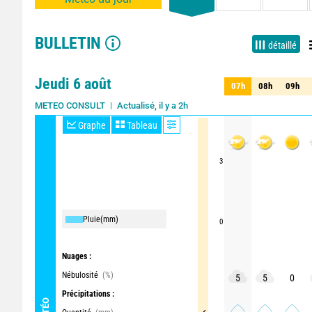
BULLETIN
détaillé
Jeudi 6 août
07h
08h
09h
07h
08h
09h
Actualisé, il y a 2h
METEO CONSULT
Graphe
Tableau
3
Pluie
(mm)
0
Nuages :
Nébulosité
(%)
5
5
0
Précipitations :
MÉTÉO