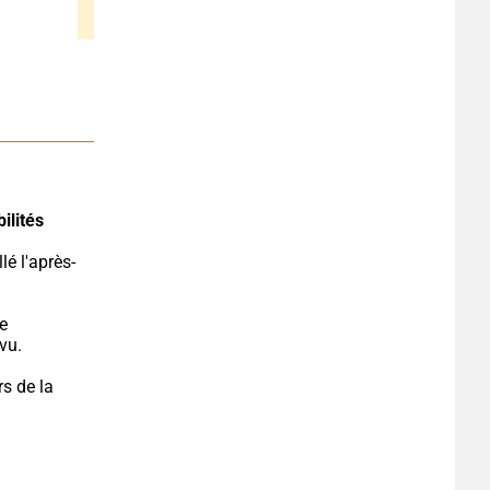
ilités 
e 
vu.
s de la 