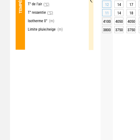
T° de l'air
(°C)
12
14
17
T° ressentie
(°C)
11
14
18
Isotherme 0°
(m)
4100
4050
4050
Limite pluie/neige
(m)
3800
3750
3750