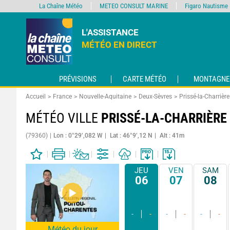
La Chaîne Météo
METEO CONSULT MARINE
Figaro Nautisme
L'ASSISTANCE
MÉTÉO EN DIRECT
PRÉVISIONS
CARTE MÉTÉO
MONTAGNE
Accueil
France
Nouvelle-Aquitaine
Deux-Sèvres
Prissé-la-Charrière
MÉTÉO VILLE
PRISSÉ-LA-CHARRIÈRE
(79360)
Lon : 0°29’,082 W
Lat : 46°9’,12 N
Alt : 41m
JEU
VEN
SAM
06
07
08
-
-
-
-
-
-
Météo du jour