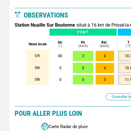
OBSERVATIONS
Station Nuaille Sur Boutonne
situé à 16 km de Prissé-la-
VENT
Dir.
Vit.
Raf.
T
Heure locale
(°)
(km/h)
(km/h)
(°C
07h
80
2
4
10.
06h
0
0
4
10.
05h
0
0
3
11.
Consulter le
POUR ALLER PLUS LOIN
Carte Radar de pluie