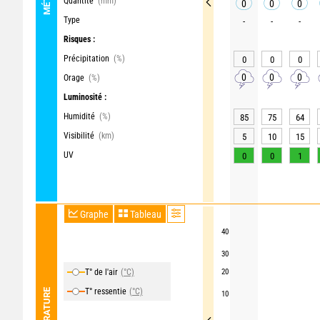
Quantité
(mm)
0
0
0
Type
-
-
-
Risques :
Précipitation
(%)
0
0
0
0
0
0
Orage
(%)
Luminosité :
Humidité
(%)
85
75
64
Visibilité
(km)
5
10
15
UV
0
0
1
Graphe
Tableau
40
30
T° de l'air
(°C)
20
T° ressentie
(°C)
TEMPÉRATURE
10