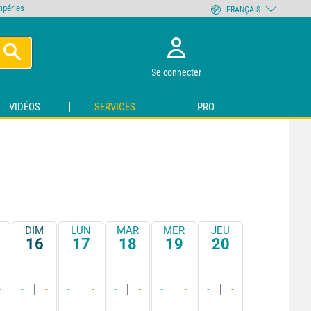
empéries
FRANÇAIS
Se connecter
VIDÉOS
SERVICES
PRO
DIM
LUN
MAR
MER
JEU
16
17
18
19
20
-
-
-
-
-
-
-
-
-
-
-