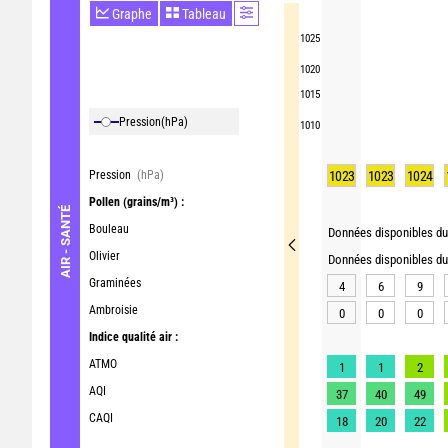
Graphe
Tableau
1025
1020
1015
Pression
(hPa)
1010
Pression
(hPa)
1023
1023
1024
Pollen
(grains/m³) :
AIR - SANTÉ
Bouleau
Données disponibles du 
Olivier
Données disponibles du 
Graminées
4
6
9
Ambroisie
0
0
0
Indice qualité air :
ATMO
1
1
2
AQI
37
40
49
CAQI
18
20
22