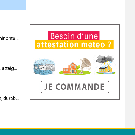
Tendance météo à 4 semaines : chaleur prédominante jusqu'en septembre
Sécheresse historique : les cours d'eau français atteignent un niveau critique
Cinquième canicule de l’été : un épisode intense, durable et étendu la semaine prochaine