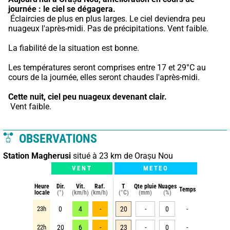
journée : le ciel se dégagera.
 Éclaircies de plus en plus larges. Le ciel deviendra peu 
nuageux l'après-midi. Pas de précipitations. Vent faible.
La fiabilité de la situation est bonne.
Les températures seront comprises entre 17 et 29°C au 
cours de la journée, elles seront chaudes l'après-midi.
Cette nuit,
ciel peu nuageux devenant clair.
 Vent faible.
OBSERVATIONS
Station Magherusi
situé à 23 km de Orașu Nou
VENT
METEO
Heure
Dir.
Vit.
Raf.
T
Qte pluie
Nuages
Temps
locale
(°)
(km/h)
(km/h)
(°C)
(mm)
(%)
23h
0
4
-
20
-
0
-
22h
20
6
-
23
-
0
-