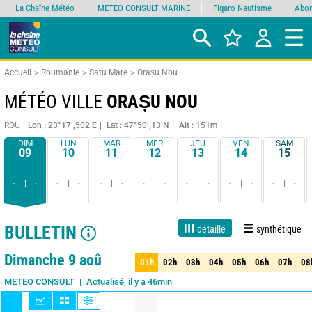
La Chaîne Météo
METEO CONSULT MARINE
Figaro Nautisme
Abon
Accueil
Roumanie
Satu Mare
Orașu Nou
MÉTÉO VILLE
ORAȘU NOU
ROU
Lon : 23°17’,502 E
Lat : 47°50’,13 N
Alt : 151m
DIM
LUN
MAR
MER
JEU
VEN
SAM
09
10
11
12
13
14
15
-
-
-
-
-
-
-
-
-
-
-
-
-
-
BULLETIN
détaillé
synthétique
1 jour
3 jours
7 jours
15 jours
85%
Fiabilité
Dimanche 9 aoû
01h
02h
03h
04h
05h
06h
07h
08
01h
02h
03h
04h
05h
06h
07h
08
Actualisé, il y a 46min
METEO CONSULT