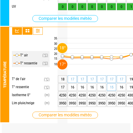
UV
0
0
0
0
0
0
0
1
Comparer les modèles météo
35
30
18°
25
20
T° air
(°C)
15
T° ressentie
(°C)
TEMPÉRATURE
17°
10
T° de l'air
18
17
17
17
17
17
17
19
(°C)
T° ressentie
17
16
16
16
16
15
16
19
(°C)
Isotherme 0°
(m)
4250
4250
4250
4250
4250
4250
4250
430
Lim pluie/neige
(m)
3950
3950
3950
3950
3950
3950
3950
400
Comparer les modèles météo