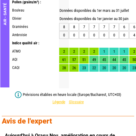
Pollen
(grains/m³) :
AIR - SANTÉ
Bouleau
Données disponibles du 1er mars au 31 juillet
Olivier
Données disponibles du 1er janvier au 30 juin
Graminées
8
8
7
7
7
7
6
6
Ambroisie
0
0
0
0
0
0
0
4
Indice qualité air :
ATMO
2
2
2
2
1
1
1
2
AQI
61
57
51
49
45
44
45
50
CAQI
28
26
23
22
20
20
20
23
Prévisions établies en heure locale (Europe/Bucharest, UTC+03)
Légende
Glossaire
Avis de l'expert
Aujourd'hui à Orașu Nou,
amélioration en cours de 