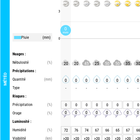
3
0
mm
Pluie
(mm)
0
Nuages :
Nébulosité
(%)
20
20
45
25
50
50
35
3
Précipitations :
MÉTÉO
Quantité
(mm)
0
0
0
0
0
0
0
0
Type
-
-
-
-
-
-
-
-
Risques :
Précipitation
(%)
0
0
0
0
0
0
0
0
0
0
0
0
0
0
0
0
Orage
(%)
Luminosité :
Humidité
(%)
72
76
74
67
66
65
67
66
Visibilité
(km)
>20
>20
>20
>20
>20
>20
>20
>2