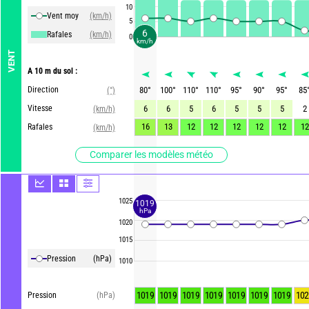
10
Vent moy
(km/h)
5
6
Rafales
(km/h)
0
km/h
VENT
A 10 m du sol :
Direction
80
°
100
°
110
°
110
°
95
°
90
°
95
°
85
(°)
Vitesse
6
6
5
6
5
5
5
2
(km/h)
16
13
12
12
12
12
12
12
Rafales
(km/h)
Comparer les modèles météo
1025
1019
hPa
1020
1015
Pression
(hPa)
1010
1019
1019
1019
1019
1019
1019
1019
102
Pression
(hPa)