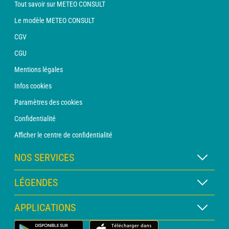
Tout savoir sur METEO CONSULT
Le modèle METEO CONSULT
CGV
CGU
Mentions légales
Infos cookies
Paramètres des cookies
Confidentialité
Afficher le centre de confidentialité
NOS SERVICES
Abonnement METEO Xpert
LÉGENDES
Abonnement METEO PRO
Légende des cartes
APPLICATIONS
Consultation avec un prévisionniste
Légende des pictogrammes