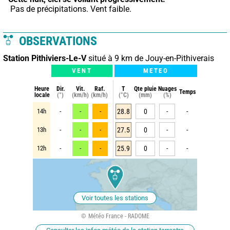
 Pas de précipitations. Vent faible.
OBSERVATIONS
Station Pithiviers-Le-V
situé à 9 km de Jouy-en-Pithiverais
VENT
METEO
Heure
Dir.
Vit.
Raf.
T
Qte pluie
Nuages
Temps
locale
(°)
(km/h)
(km/h)
(°C)
(mm)
(%)
14h
-
-
-
28.8
0
-
-
13h
-
-
-
27.5
0
-
-
12h
-
-
-
25.9
0
-
-
Voir toutes les stations
Météo France - RADOME