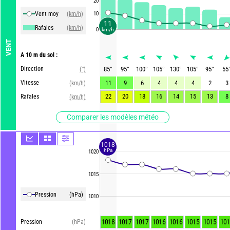
20
Vent moy
(km/h)
10
11
Rafales
(km/h)
0
km/h
VENT
A 10 m du sol :
Direction
85
°
95
°
100
°
105
°
130
°
105
°
95
°
55
(°)
Vitesse
11
9
6
4
4
4
2
3
(km/h)
22
20
18
16
14
15
13
8
Rafales
(km/h)
Comparer les modèles météo
1018
hPa
1020
1015
Pression
(hPa)
1010
1018
1017
1017
1016
1016
1015
1015
101
Pression
(hPa)