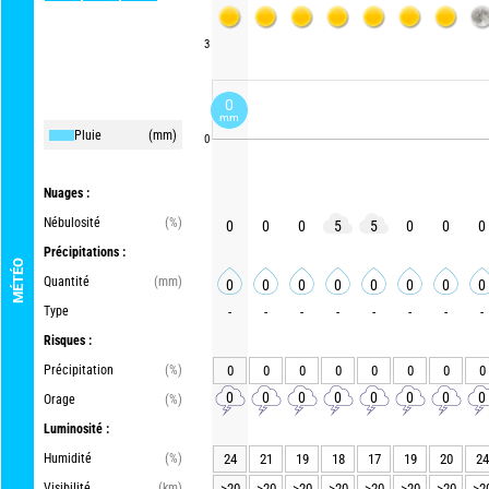
3
0
mm
Pluie
(mm)
0
Nuages :
Nébulosité
(%)
0
0
0
5
5
0
0
0
Précipitations :
MÉTÉO
Quantité
(mm)
0
0
0
0
0
0
0
0
Type
-
-
-
-
-
-
-
-
Risques :
Précipitation
(%)
0
0
0
0
0
0
0
0
0
0
0
0
0
0
0
0
Orage
(%)
Luminosité :
Humidité
(%)
24
21
19
18
17
19
20
24
Visibilité
(km)
>20
>20
>20
>20
>20
>20
>20
>2