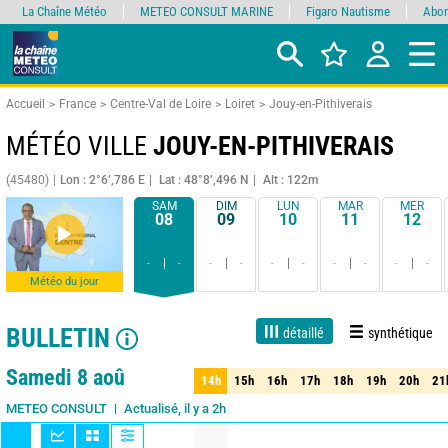
La Chaîne Météo
METEO CONSULT MARINE
Figaro Nautisme
Abon
Accueil
France
Centre-Val de Loire
Loiret
Jouy-en-Pithiverais
MÉTÉO VILLE
JOUY-EN-PITHIVERAIS
(45480)
Lon : 2°6’,786 E
Lat : 48°8’,496 N
Alt : 122m
SAM
DIM
LUN
MAR
MER
08
09
10
11
12
-
-
-
-
-
-
-
-
-
-
Météo du jour
BULLETIN
détaillé
synthétique
Live
1 jour
3 jours
7 jours
15 jours
90%
Fiabilité
Samedi 8 aoû
14h
15h
16h
17h
18h
19h
20h
21
14h
15h
16h
17h
18h
19h
20h
21
Actualisé, il y a 2h
METEO CONSULT