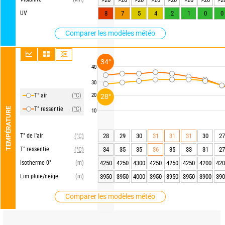
UV
8
7
5
4
2
1
0
0
Comparer les modèles météo
34°
40
30
T° air
(°C)
20
28°
T° ressentie
(°C)
TEMPÉRATURE
10
T° de l'air
28
29
30
31
31
31
30
27
(°C)
T° ressentie
34
35
35
36
35
33
31
27
(°C)
Isotherme 0°
(m)
4250
4250
4300
4250
4250
4250
4200
420
Lim pluie/neige
(m)
3950
3950
4000
3950
3950
3950
3900
390
Comparer les modèles météo