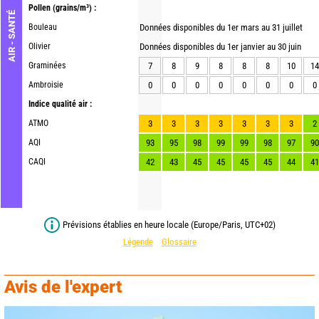
Pollen
(grains/m³) :
AIR - SANTÉ
Bouleau
Données disponibles du 1er mars au 31 juillet
Olivier
Données disponibles du 1er janvier au 30 juin
Graminées
7
8
9
8
8
8
10
14
Ambroisie
0
0
0
0
0
0
0
0
Indice qualité air :
ATMO
3
3
3
3
3
3
3
2
AQI
93
95
98
99
99
98
97
90
CAQI
42
43
45
45
45
45
44
41
Prévisions établies en heure locale (Europe/Paris, UTC+02)
Légende
Glossaire
Avis de l'expert