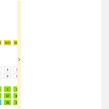
1
1021
1020
1020
1020
1019
1018
1018
1017
1017
3
3
2
2
2
2
2
2
2
0
0
0
0
0
0
0
0
0
2
2
2
2
2
3
3
3
3
57
60
72
81
89
92
95
96
98
26
27
33
37
40
42
43
44
45