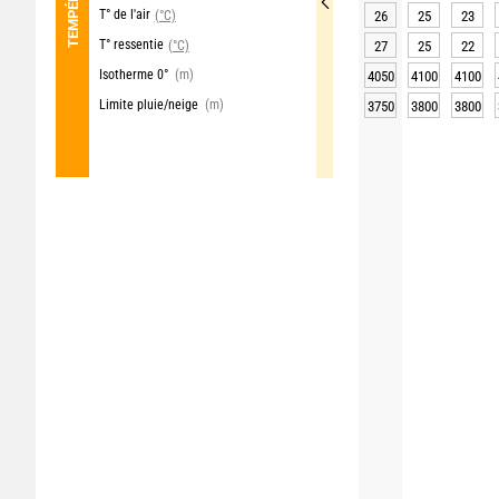
T° de l'air
(°C)
26
25
23
T° ressentie
(°C)
27
25
22
Isotherme 0°
(m)
4050
4100
4100
Limite pluie/neige
(m)
3750
3800
3800