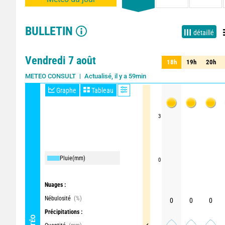
BULLETIN
détaillé
Vendredi 7 août
18h
19h
20h
18h
19h
20h
Actualisé, il y a 59min
METEO CONSULT
Graphe
Tableau
3
Pluie
(mm)
0
Nuages :
Nébulosité
(%)
0
0
0
Précipitations :
MÉTÉO