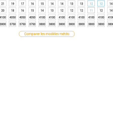
21
19
17
16
15
14
14
13
13
12
12
14
20
18
16
15
14
13
12
12
12
11
12
14
4100
4050
4050
4050
4100
4100
4100
4100
4100
4100
4100
410
3800
3750
3750
3750
3800
3800
3800
3800
3800
3800
3800
380
Comparer les modèles météo