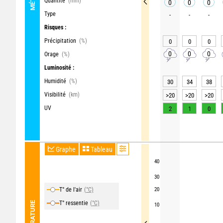
Quantité
(mm)
0
0
0
Type
-
-
-
Risques :
Précipitation
(%)
0
0
0
0
0
0
Orage
(%)
Luminosité :
Humidité
(%)
30
34
38
Visibilité
(km)
>20
>20
>20
UV
2
1
0
Graphe
Tableau
40
30
T° de l'air
(°C)
20
T° ressentie
(°C)
TEMPÉRATURE
10