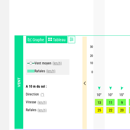
Graphe
Tableau
30
20
Vent moyen
(km/h)
10
Rafales
(km/h)
0
VENT
A 10 m du sol :
Direction
(°)
10
°
10
°
15
°
Vitesse
(km/h)
13
11
9
Rafales
25
22
20
(km/h)