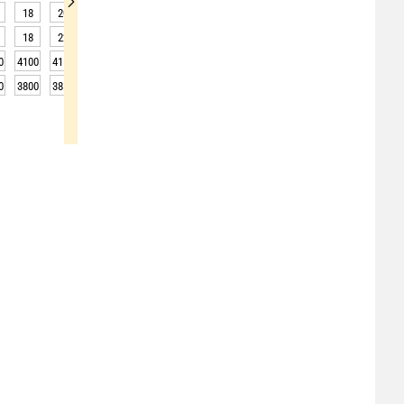
18
20
23
25
27
28
29
30
30
18
22
26
29
31
33
35
35
35
0
4100
4150
4150
4150
4150
4200
4250
4250
4300
0
3800
3850
3850
3850
3850
3900
3950
3950
4000