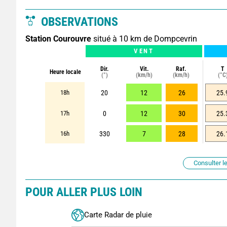
OBSERVATIONS
Station Courouvre
situé à 10 km de Dompcevrin
VENT
Dir.
Vit.
Raf.
T
Heure locale
(°)
(km/h)
(km/h)
(°C
18h
20
12
26
25.
17h
0
12
30
25.
16h
330
7
28
26.
Consulter le
POUR ALLER PLUS LOIN
Carte Radar de pluie