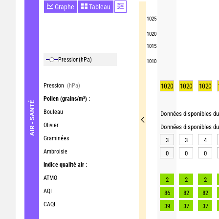
Graphe
Tableau
1025
1020
1015
Pression
(hPa)
1010
Pression
(hPa)
1020
1020
1020
Pollen
(grains/m³) :
AIR - SANTÉ
Bouleau
Données disponibles du 
Olivier
Données disponibles du 
Graminées
3
3
4
Ambroisie
0
0
0
Indice qualité air :
ATMO
2
2
2
AQI
86
82
82
CAQI
39
37
37