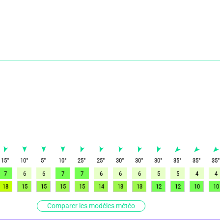
15
°
10
°
5
°
10
°
25
°
25
°
30
°
30
°
30
°
35
°
35
°
35
7
6
6
7
7
6
6
6
5
5
4
4
18
15
15
15
15
14
13
13
12
12
10
10
Comparer les modèles météo