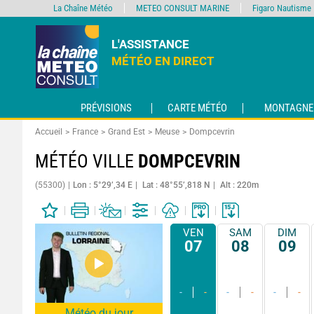
La Chaîne Météo
METEO CONSULT MARINE
Figaro Nautisme
L'ASSISTANCE
MÉTÉO EN DIRECT
PRÉVISIONS
CARTE MÉTÉO
MONTAGNE
Accueil
France
Grand Est
Meuse
Dompcevrin
MÉTÉO VILLE
DOMPCEVRIN
(55300)
Lon : 5°29’,34 E
Lat : 48°55’,818 N
Alt : 220m
VEN
SAM
DIM
07
08
09
-
-
-
-
-
-
Météo du jour