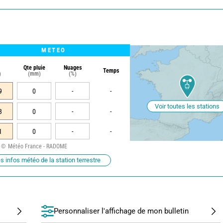
METEO
Qte pluie
Nuages
Temps
)
(mm)
(%)
9
0
-
-
Voir toutes les stations
3
0
-
-
1
0
-
-
Météo France - RADOME
s infos météo de la station terrestre
Personnaliser l'affichage de mon bulletin