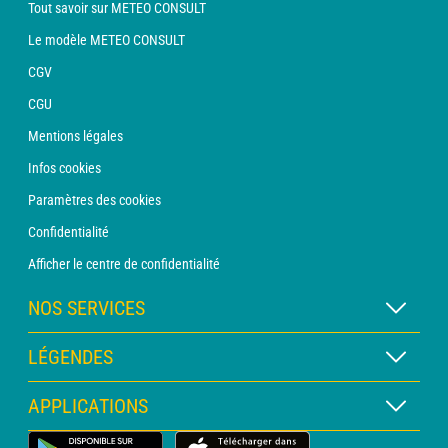
Tout savoir sur METEO CONSULT
Le modèle METEO CONSULT
CGV
CGU
Mentions légales
Infos cookies
Paramètres des cookies
Confidentialité
Afficher le centre de confidentialité
NOS SERVICES
Abonnement METEO Xpert
LÉGENDES
Abonnement METEO PRO
Légende des cartes
APPLICATIONS
Consultation avec un prévisionniste
Légende des pictogrammes