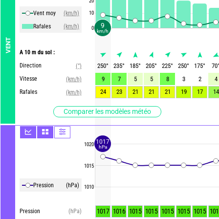
20
Vent moy
(km/h)
10
9
Rafales
(km/h)
0
km/h
VENT
A 10 m du sol :
Direction
250
°
235
°
185
°
205
°
225
°
250
°
175
°
70
(°)
Vitesse
9
7
5
5
8
3
2
4
(km/h)
24
23
21
21
21
19
17
14
Rafales
(km/h)
Comparer les modèles météo
1017
1020
hPa
1015
Pression
(hPa)
1010
1017
1016
1015
1015
1015
1015
1015
101
Pression
(hPa)