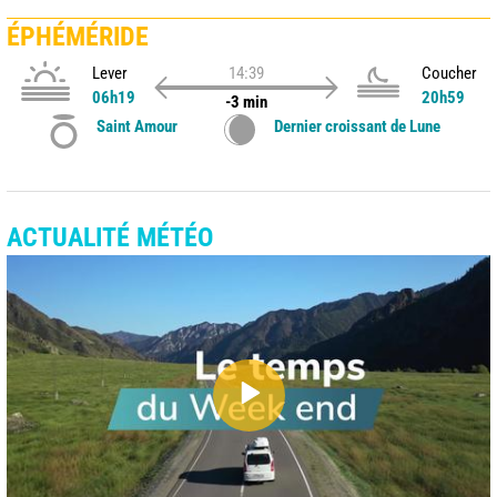
ÉPHÉMÉRIDE
Lever
14:39
Coucher
06h19
20h59
-3 min
Saint Amour
Dernier croissant de Lune
ACTUALITÉ MÉTÉO