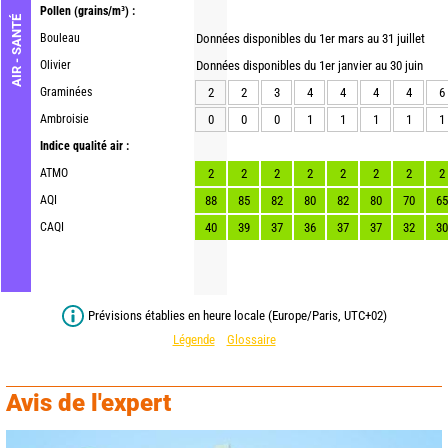
Pollen
(grains/m³) :
AIR - SANTÉ
Bouleau
Données disponibles du 1er mars au 31 juillet
Olivier
Données disponibles du 1er janvier au 30 juin
Graminées
2
2
3
4
4
4
4
6
Ambroisie
0
0
0
1
1
1
1
1
Indice qualité air :
ATMO
2
2
2
2
2
2
2
2
AQI
88
85
82
80
82
80
70
65
CAQI
40
39
37
36
37
37
32
30
Prévisions établies en heure locale (Europe/Paris, UTC+02)
Légende
Glossaire
Avis de l'expert