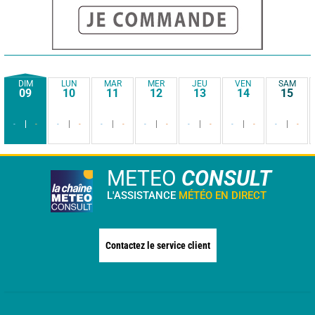
DIM
LUN
MAR
MER
JEU
VEN
SAM
09
10
11
12
13
14
15
-
-
-
-
-
-
-
-
-
-
-
-
-
-
METEO
CONSULT
L'ASSISTANCE
MÉTÉO EN DIRECT
Contactez le service client