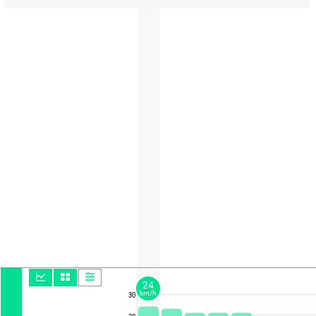
24
km/h
30