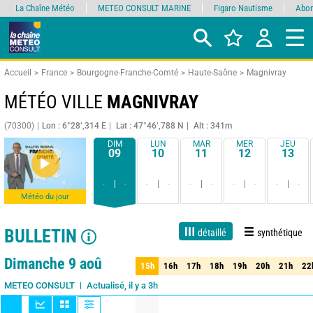
La Chaîne Météo
METEO CONSULT MARINE
Figaro Nautisme
Abon
Accueil
France
Bourgogne-Franche-Comté
Haute-Saône
Magnivray
MÉTÉO VILLE
MAGNIVRAY
(70300)
Lon : 6°28’,314 E
Lat : 47°46’,788 N
Alt : 341m
DIM
LUN
MAR
MER
JEU
09
10
11
12
13
-
-
-
-
-
-
-
-
-
-
Météo du jour
BULLETIN
détaillé
synthétique
Live
1 jour
3 jours
7 jours
15 jours
80%
Fiabilité
Dimanche 9 aoû
15h
16h
17h
18h
19h
20h
21h
22
15h
16h
17h
18h
19h
20h
21h
22
Actualisé, il y a 3h
METEO CONSULT