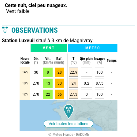
Cette nuit,
ciel peu nuageux.
 Vent faible.
OBSERVATIONS
Station Luxeuil
situé à 8 km de Magnivray
VENT
METEO
Heure
Dir.
Vit.
Raf.
T
Qte pluie
Nuages
Temps
locale
(°)
(km/h)
(km/h)
(°C)
(mm)
(%)
14h
30
8
28
22.9
-
100
-
13h
270
13
30
24
0.2
87.5
-
12h
270
22
56
27.3
0
100
-
Voir toutes les stations
Météo France - RADOME