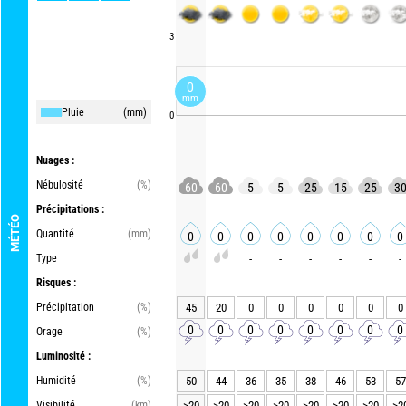
3
0
mm
Pluie
(mm)
0
Nuages :
Nébulosité
(%)
60
60
5
5
25
15
25
3
Précipitations :
MÉTÉO
Quantité
(mm)
0
0
0
0
0
0
0
0
Type
-
-
-
-
-
-
Risques :
Précipitation
(%)
45
20
0
0
0
0
0
0
0
0
0
0
0
0
0
0
Orage
(%)
Luminosité :
Humidité
(%)
50
44
36
35
38
46
53
57
Visibilité
(km)
>20
>20
>20
>20
>20
>20
>20
>2