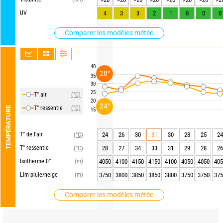
UV
4
3
3
2
1
0
0
0
Comparer les modèles météo
40
28°
35
30
25
T° air
(°C)
20
24°
T° ressentie
(°C)
TEMPÉRATURE
15
T° de l'air
24
26
30
31
30
28
25
24
(°C)
T° ressentie
28
27
34
33
31
29
28
26
(°C)
Isotherme 0°
(m)
4050
4100
4150
4150
4100
4050
4050
405
Lim pluie/neige
(m)
3750
3800
3850
3850
3800
3750
3750
375
Comparer les modèles météo