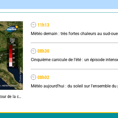
11h13
08h30
08h02
e la canicule