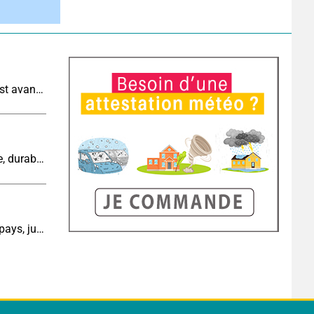
Météo demain : très fortes chaleurs au sud-ouest avant des orages, jusqu'à 39°C
Cinquième canicule de l’été : un épisode intense, durable et étendu la semaine prochaine
Météo aujourd'hui : du soleil sur l'ensemble du pays, jusqu'à 40°C au sud-est