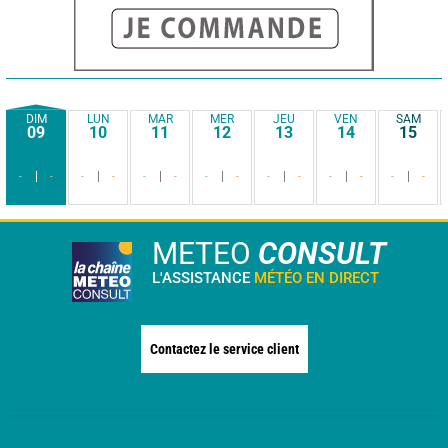
DIM
LUN
MAR
MER
JEU
VEN
SAM
09
10
11
12
13
14
15
-
-
-
-
-
-
-
-
-
-
-
-
-
-
METEO
CONSULT
L'ASSISTANCE
MÉTÉO EN DIRECT
Contactez le service client