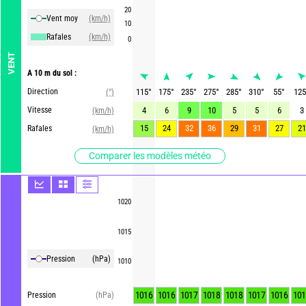
20
Vent moy
(km/h)
10
Rafales
(km/h)
0
VENT
A 10 m du sol :
Direction
115
°
175
°
235
°
275
°
285
°
310
°
55
°
125
(°)
Vitesse
4
6
9
10
5
5
6
3
(km/h)
15
24
32
36
29
31
27
21
Rafales
(km/h)
Comparer les modèles météo
1020
1015
Pression
(hPa)
1010
1016
1016
1017
1018
1018
1017
1016
101
Pression
(hPa)