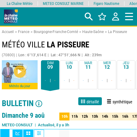
La Chaîne Météo
METEO CONSULT MARINE
Figaro Nautisme
Abon
Accueil
France
Bourgogne-Franche-Comté
Haute-Saône
La Pisseure
MÉTÉO VILLE
LA PISSEURE
(70800)
Lon : 6°13’,614 E
Lat : 47°51’,666 N
Alt : 239m
DIM
LUN
MAR
MER
JEU
09
10
11
12
13
-
-
-
-
-
-
-
-
-
-
Météo du jour
BULLETIN
détaillé
synthétique
Live
1 jour
3 jours
7 jours
15 jours
80%
Fiabilité
Dimanche 9 aoû
10h
11h
12h
13h
14h
15h
16h
17
10h
11h
12h
13h
14h
15h
16h
17
Actualisé, il y a 3h
METEO CONSULT