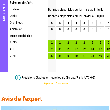
Pollen
(grains/m³) :
AIR - SANTÉ
Bouleau
Données disponibles du 1er mars au 31 juillet
Olivier
Données disponibles du 1er janvier au 30 juin
Graminées
6
5
4
4
3
3
3
4
Ambroisie
0
0
0
0
0
0
0
0
Indice qualité air :
ATMO
2
2
2
2
2
2
2
2
AQI
70
83
83
87
82
84
87
84
CAQI
32
38
38
40
37
38
40
38
Prévisions établies en heure locale (Europe/Paris, UTC+02)
Légende
Glossaire
Avis de l'expert