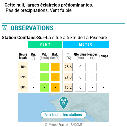
Cette nuit,
larges éclaircies prédominantes.
 Pas de précipitations. Vent faible.
OBSERVATIONS
Station Conflans-Sur-La
situé à 5 km de La Pisseure
VENT
METEO
Heure
Dir.
Vit.
Raf.
T
Qte pluie
Nuages
Temps
locale
(°)
(km/h)
(km/h)
(°C)
(mm)
(%)
10h
-
-
-
25.6
0
-
-
09h
-
-
-
21.3
0
-
-
08h
-
-
-
16.2
0
-
-
Voir toutes les stations
Météo France - RADOME