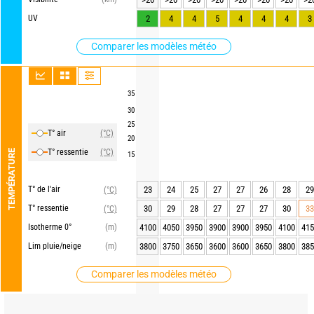
UV
2
4
4
5
4
4
4
3
Comparer les modèles météo
35
30
25
T° air
(°C)
20
T° ressentie
(°C)
TEMPÉRATURE
15
T° de l'air
23
24
25
27
27
26
28
29
(°C)
T° ressentie
30
29
28
27
27
27
30
33
(°C)
Isotherme 0°
(m)
4100
4050
3950
3900
3900
3950
4100
415
Lim pluie/neige
(m)
3800
3750
3650
3600
3600
3650
3800
385
Comparer les modèles météo