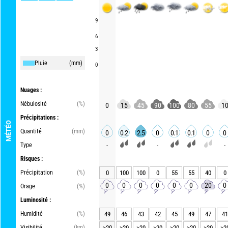
9
6
3
Pluie
(mm)
0
Nuages :
Nébulosité
(%)
0
15
45
90
100
80
55
1
Précipitations :
MÉTÉO
Quantité
(mm)
0
0.2
2.5
0
0.1
0.1
0
0
Type
-
-
-
Risques :
Précipitation
(%)
0
100
100
0
55
55
40
0
0
0
0
0
0
0
20
0
Orage
(%)
Luminosité :
Humidité
(%)
49
46
43
42
45
49
47
41
Visibilité
(km)
>20
>20
>20
>20
>20
>20
>20
>2