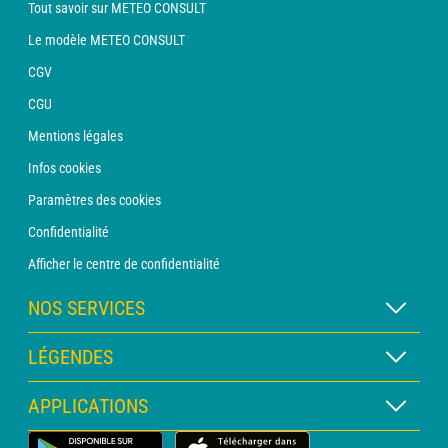
Tout savoir sur METEO CONSULT
Le modèle METEO CONSULT
CGV
CGU
Mentions légales
Infos cookies
Paramètres des cookies
Confidentialité
Afficher le centre de confidentialité
NOS SERVICES
Abonnement METEO Xpert
LÉGENDES
Abonnement METEO PRO
Légende des cartes
APPLICATIONS
Consultation avec un prévisionniste
Légende des pictogrammes