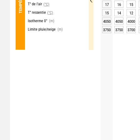
T° de l'air
(°C)
17
16
15
T° ressentie
(°C)
15
14
12
Isotherme 0°
(m)
4050
4050
4000
Limite pluie/neige
(m)
3750
3750
3700