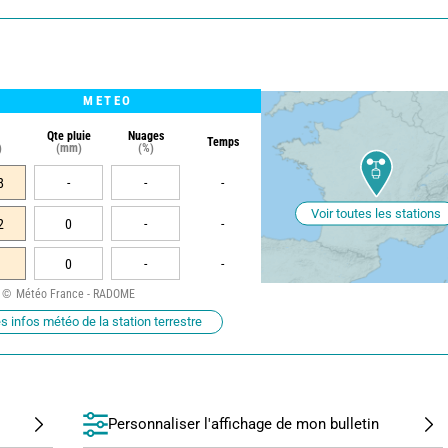
METEO
Qte pluie
Nuages
Temps
)
(mm)
(%)
8
-
-
-
Voir toutes les stations
2
0
-
-
0
-
-
Météo France - RADOME
s infos météo de la station terrestre
Personnaliser l'affichage de mon bulletin