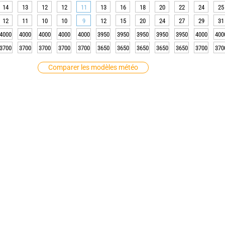
14
13
12
12
11
13
16
18
20
22
24
25
12
11
10
10
9
12
15
20
24
27
29
31
4000
4000
4000
4000
4000
3950
3950
3950
3950
3950
4000
400
3700
3700
3700
3700
3700
3650
3650
3650
3650
3650
3700
370
Comparer les modèles météo