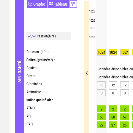
Graphe
Tableau
1025
1020
1015
Pression
(hPa)
1010
Pression
(hPa)
1024
1024
1024
Pollen
(grains/m³) :
AIR - SANTÉ
Bouleau
Données disponibles du 
Olivier
Données disponibles du 
Graminées
13
12
12
Ambroisie
0
0
0
Indice qualité air :
ATMO
2
2
2
AQI
63
60
57
CAQI
29
27
26