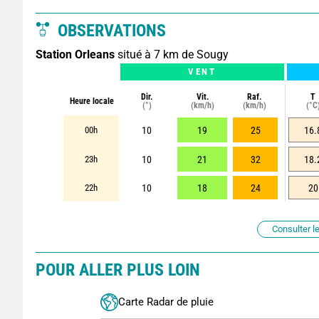
OBSERVATIONS
Station Orleans
situé à 7 km de Sougy
VENT
Dir.
Vit.
Raf.
T
Heure locale
(°)
(km/h)
(km/h)
(°C
00h
10
19
25
16.
23h
10
21
32
18.
22h
10
18
24
20
Consulter le
POUR ALLER PLUS LOIN
Carte Radar de pluie