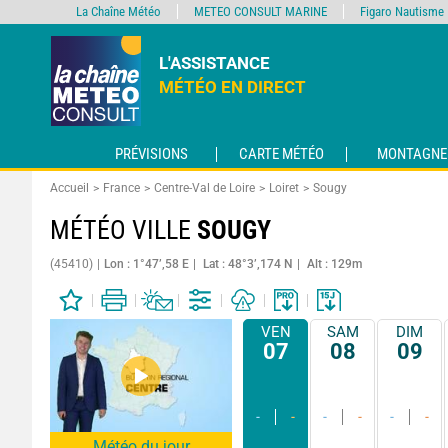
La Chaîne Météo
METEO CONSULT MARINE
Figaro Nautisme
L'ASSISTANCE
MÉTÉO EN DIRECT
PRÉVISIONS
CARTE MÉTÉO
MONTAGNE
Accueil
France
Centre-Val de Loire
Loiret
Sougy
MÉTÉO VILLE
SOUGY
(45410)
Lon : 1°47’,58 E
Lat : 48°3’,174 N
Alt : 129m
VEN
SAM
DIM
07
08
09
-
-
-
-
-
-
Météo du jour