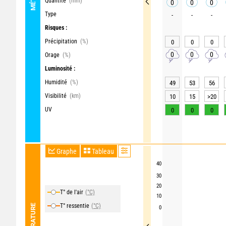
Quantité
(mm)
0
0
0
Type
-
-
-
Risques :
Précipitation
(%)
0
0
0
0
0
0
Orage
(%)
Luminosité :
Humidité
(%)
49
53
56
Visibilité
(km)
10
15
>20
UV
0
0
0
Graphe
Tableau
40
30
20
T° de l'air
(°C)
10
T° ressentie
(°C)
TEMPÉRATURE
0