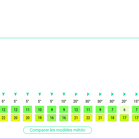
5
°
5
°
5
°
5
°
5
°
10
°
20
°
30
°
30
°
30
°
20
°
15
12
12
11
10
9
9
12
11
9
7
6
7
22
20
20
19
16
16
21
22
21
18
17
17
Comparer les modèles météo