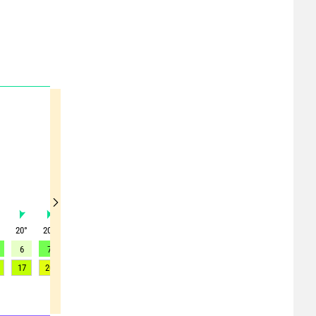
°
20
°
20
°
20
°
25
°
35
°
30
°
30
°
35
°
40
°
6
7
9
8
8
10
8
9
9
17
20
19
20
20
20
19
16
15