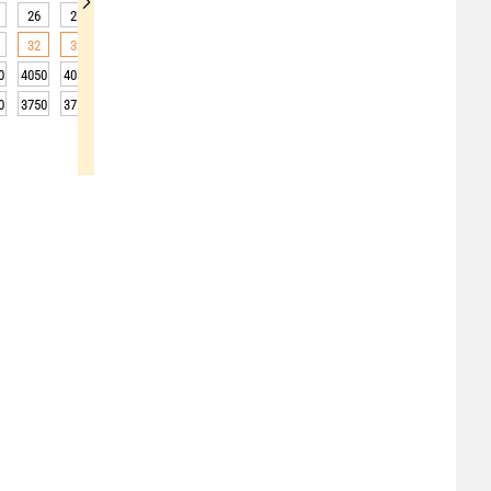
26
26
27
27
27
26
23
21
19
32
32
31
30
28
25
22
19
17
0
4050
4050
4050
4100
4100
4100
4100
4100
4150
0
3750
3750
3750
3800
3800
3800
3800
3800
3850