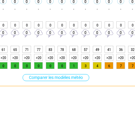
0
0
0
0
0
0
0
0
0
0
0
0
-
-
-
-
-
-
-
-
-
-
-
-
0
0
0
0
0
0
0
0
0
0
0
0
0
0
0
0
0
0
0
0
0
0
0
0
61
65
71
77
83
78
68
57
49
41
36
32
>20
>20
>20
>20
>20
>20
>20
>20
>20
>20
>20
>2
0
0
0
0
0
0
1
3
4
6
7
7
Comparer les modèles météo