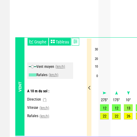
Graphe
Tableau
30
20
Vent moyen
(km/h)
10
Rafales
(km/h)
0
VENT
A 10 m du sol :
Direction
(°)
275
°
175
°
10
°
Vitesse
(km/h)
12
12
13
Rafales
22
22
26
(km/h)