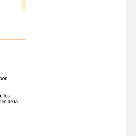
bon 
lles 
es de la 