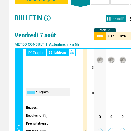
BULLETIN
détaillé
Ven. 7
Ven. 7
Vendredi 7 août
00h
01h
02h
00h
01h
02h
Actualisé, il y a 6h
Mise à jour imminente
METEO CONSULT
Graphe
Tableau
3
Pluie
(mm)
0
Nuages :
Nébulosité
(%)
0
0
0
Précipitations :
MÉTÉO