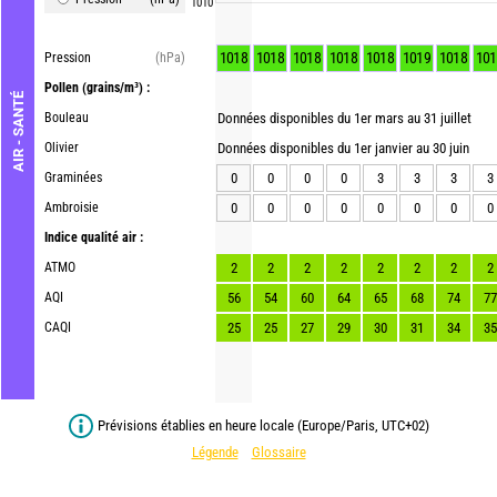
1010
1018
1018
1018
1018
1018
1019
1018
101
Pression
(hPa)
Pollen
(grains/m³) :
AIR - SANTÉ
Bouleau
Données disponibles du 1er mars au 31 juillet
Olivier
Données disponibles du 1er janvier au 30 juin
Graminées
0
0
0
0
3
3
3
3
Ambroisie
0
0
0
0
0
0
0
0
Indice qualité air :
ATMO
2
2
2
2
2
2
2
2
AQI
56
54
60
64
65
68
74
77
CAQI
25
25
27
29
30
31
34
35
Prévisions établies en heure locale (Europe/Paris, UTC+02)
Légende
Glossaire