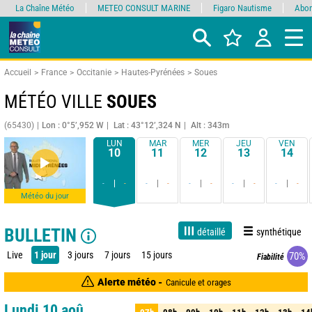
La Chaîne Météo
METEO CONSULT MARINE
Figaro Nautisme
Abon
Accueil
France
Occitanie
Hautes-Pyrénées
Soues
MÉTÉO VILLE
SOUES
(65430)
Lon : 0°5’,952 W
Lat : 43°12’,324 N
Alt : 343m
LUN
MAR
MER
JEU
VEN
10
11
12
13
14
-
-
-
-
-
-
-
-
-
-
Météo du jour
BULLETIN
détaillé
synthétique
Live
1 jour
3 jours
7 jours
15 jours
70%
Fiabilité
Alerte météo -
Canicule et orages
Lundi 10 aoû