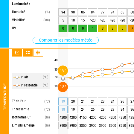
Luminosité :
Humidité
(%)
94
90
86
84
77
74
65
60
Visibilité
(km)
5
10
15
>20
>20
>20
>20
>2
UV
0
0
0
1
3
3
5
7
Comparer les modèles météo
40
30
19°
T° air
(°C)
20
T° ressentie
(°C)
TEMPÉRATURE
18°
10
T° de l'air
19
20
21
21
23
24
26
27
(°C)
T° ressentie
18
19
24
26
29
29
34
36
(°C)
Isotherme 0°
(m)
4200
4200
4150
4200
4200
4200
4250
425
Lim pluie/neige
(m)
3900
3900
3850
3900
3900
3900
3950
395