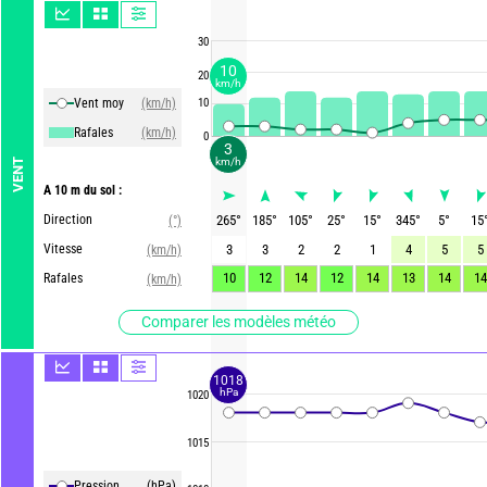
30
10
20
km/h
Vent moy
(km/h)
10
Rafales
(km/h)
0
3
km/h
VENT
A 10 m du sol :
Direction
265
°
185
°
105
°
25
°
15
°
345
°
5
°
15
(°)
Vitesse
3
3
2
2
1
4
5
5
(km/h)
10
12
14
12
14
13
14
14
Rafales
(km/h)
Comparer les modèles météo
1018
hPa
1020
1015
Pression
(hPa)