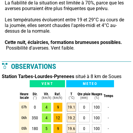
La fiabilité de la situation est limitée à 70%, parce que les 
averses pourraient être plus fréquentes que prévu.
Les températures évolueront entre 19 et 29°C au cours de 
la journée, elles seront chaudes l'après-midi et 4°C au-
dessus de la normale.
Cette nuit,
éclaircies, formations brumeuses possibles.
 Possibilité d'averses. Vent faible.
OBSERVATIONS
Station Tarbes-Lourdes-Pyrenees
situé à 8 km de Soues
VENT
METEO
Heure
Dir.
Vit.
Raf.
T
Qte pluie
Nuages
Temps
locale
(°)
(km/h)
(km/h)
(°C)
(mm)
(%)
07h
0
4
9
19.1
0
100
-
06h
350
4
12
19.2
0
100
-
05h
180
5
9
19.6
0
100
-