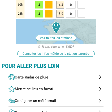
00h
-
4
-
14.4
0
-
-
23h
-
4
-
15.9
0
-
-
Voir toutes les stations
Réseau observation SYNOP
Consulter les infos météo de la station terrestre
POUR ALLER PLUS LOIN
Carte Radar de pluie
Configurer un météomail