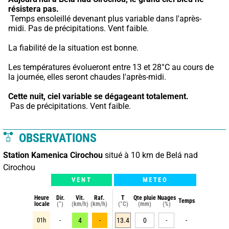
résistera pas.
 Temps ensoleillé devenant plus variable dans l'après-
midi. Pas de précipitations. Vent faible.
La fiabilité de la situation est bonne.
Les températures évolueront entre 13 et 28°C au cours de 
la journée, elles seront chaudes l'après-midi.
Cette nuit,
ciel variable se dégageant totalement.
 Pas de précipitations. Vent faible.
OBSERVATIONS
Station Kamenica Cirochou
situé à 10 km de Belá nad
Cirochou
VENT
METEO
Heure
Dir.
Vit.
Raf.
T
Qte pluie
Nuages
Temps
locale
(°)
(km/h)
(km/h)
(°C)
(mm)
(%)
01h
-
4
-
13.4
0
-
-