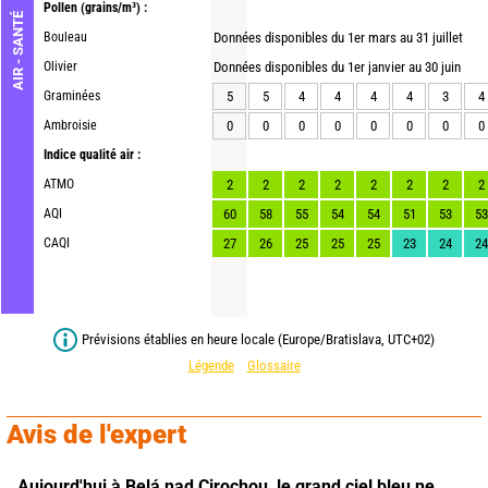
Pollen
(grains/m³) :
AIR - SANTÉ
Bouleau
Données disponibles du 1er mars au 31 juillet
Olivier
Données disponibles du 1er janvier au 30 juin
Graminées
5
5
4
4
4
4
3
4
Ambroisie
0
0
0
0
0
0
0
0
Indice qualité air :
ATMO
2
2
2
2
2
2
2
2
AQI
60
58
55
54
54
51
53
53
CAQI
27
26
25
25
25
23
24
24
Prévisions établies en heure locale (Europe/Bratislava, UTC+02)
Légende
Glossaire
Avis de l'expert
Aujourd'hui à Belá nad Cirochou,
le grand ciel bleu ne 