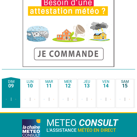
DIM
LUN
MAR
MER
JEU
VEN
SAM
09
10
11
12
13
14
15
-
-
-
-
-
-
-
-
-
-
-
-
-
-
METEO
CONSULT
L'ASSISTANCE
MÉTÉO EN DIRECT