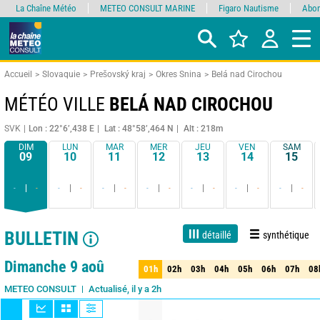
La Chaîne Météo
METEO CONSULT MARINE
Figaro Nautisme
Abon
Accueil
Slovaquie
Prešovský kraj
Okres Snina
Belá nad Cirochou
MÉTÉO VILLE
BELÁ NAD CIROCHOU
SVK
Lon : 22°6’,438 E
Lat : 48°58’,464 N
Alt : 218m
DIM
LUN
MAR
MER
JEU
VEN
SAM
09
10
11
12
13
14
15
-
-
-
-
-
-
-
-
-
-
-
-
-
-
BULLETIN
détaillé
synthétique
1 jour
3 jours
7 jours
15 jours
85%
Fiabilité
Dimanche 9 aoû
01h
02h
03h
04h
05h
06h
07h
08
01h
02h
03h
04h
05h
06h
07h
08
Actualisé, il y a 2h
METEO CONSULT