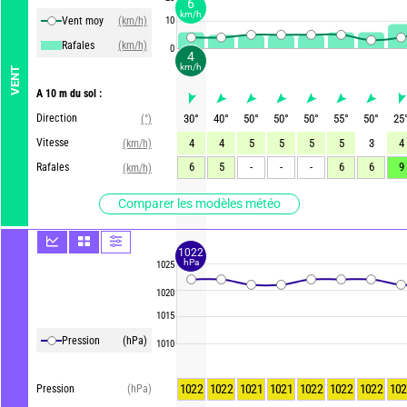
6
km/h
Vent moy
(km/h)
10
Rafales
(km/h)
0
4
km/h
VENT
A 10 m du sol :
Direction
30
°
40
°
50
°
50
°
50
°
55
°
50
°
25
(°)
Vitesse
4
4
5
5
5
5
3
4
(km/h)
6
5
-
-
-
6
6
9
Rafales
(km/h)
Comparer les modèles météo
1022
hPa
1025
1020
1015
Pression
(hPa)
1010
1022
1022
1021
1021
1022
1022
1022
102
Pression
(hPa)