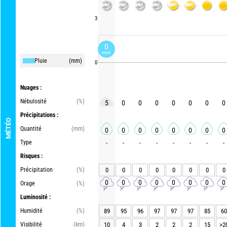
3
0
mm
Pluie
(mm)
0
Nuages :
Nébulosité
(%)
5
0
0
0
0
0
0
0
Précipitations :
MÉTÉO
Quantité
(mm)
0
0
0
0
0
0
0
0
Type
-
-
-
-
-
-
-
-
Risques :
Précipitation
(%)
0
0
0
0
0
0
0
0
0
0
0
0
0
0
0
0
Orage
(%)
Luminosité :
Humidité
(%)
89
95
96
97
97
97
85
60
Visibilité
(km)
10
4
3
2
2
2
15
>2