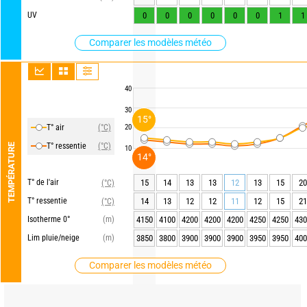
UV
0
0
0
0
0
0
1
1
Comparer les modèles météo
40
30
15°
T° air
(°C)
20
T° ressentie
(°C)
TEMPÉRATURE
10
14°
T° de l'air
15
14
13
13
12
13
15
20
(°C)
T° ressentie
14
13
12
12
11
12
15
21
(°C)
Isotherme 0°
(m)
4150
4100
4200
4200
4200
4250
4250
430
Lim pluie/neige
(m)
3850
3800
3900
3900
3900
3950
3950
400
Comparer les modèles météo