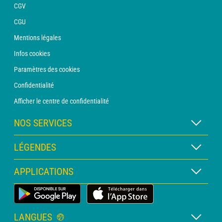
CGV
CGU
Mentions légales
Infos cookies
Paramètres des cookies
Confidentialité
Afficher le centre de confidentialité
NOS SERVICES
Abonnement METEO Xpert
LÉGENDES
Abonnement METEO PRO
Légende des cartes
APPLICATIONS
Consultation avec un prévisionniste
Légende des pictogrammes
Bulletin PRO
Application Météo Terrestre
Glossaire
Alertes
LANGUES