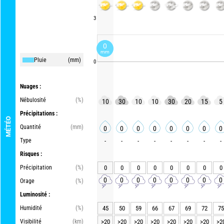
3
0
mm
Pluie
(mm)
0
Nuages :
Nébulosité
(%)
10
30
10
10
30
20
15
5
Précipitations :
MÉTÉO
Quantité
(mm)
0
0
0
0
0
0
0
0
Type
-
-
-
-
-
-
-
-
Risques :
Précipitation
(%)
0
0
0
0
0
0
0
0
0
0
0
0
0
0
0
0
Orage
(%)
Luminosité :
Humidité
(%)
45
50
59
66
67
69
72
75
Visibilité
(km)
>20
>20
>20
>20
>20
>20
>20
>2