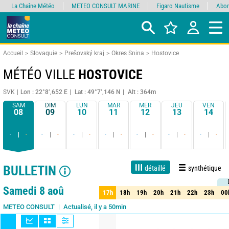
La Chaîne Météo
METEO CONSULT MARINE
Figaro Nautisme
Abon
Accueil
Slovaquie
Prešovský kraj
Okres Snina
Hostovice
MÉTÉO VILLE
HOSTOVICE
SVK
Lon : 22°8’,652 E
Lat : 49°7’,146 N
Alt : 364m
SAM
DIM
LUN
MAR
MER
JEU
VEN
08
09
10
11
12
13
14
-
-
-
-
-
-
-
-
-
-
-
-
-
-
BULLETIN
détaillé
synthétique
1 jour
3 jours
7 jours
15 jours
90%
Fiabilité
Samedi 8 aoû
17h
18h
19h
20h
21h
22h
23h
00
17h
18h
19h
20h
21h
22h
23h
00
Actualisé, il y a 50min
METEO CONSULT