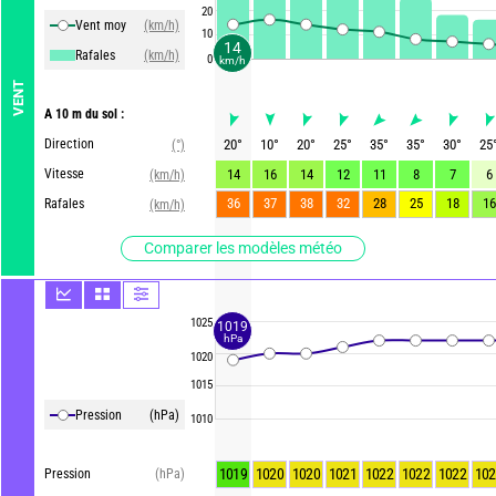
20
Vent moy
(km/h)
10
14
Rafales
(km/h)
0
km/h
VENT
A 10 m du sol :
Direction
20
°
10
°
20
°
25
°
35
°
35
°
30
°
25
(°)
Vitesse
14
16
14
12
11
8
7
6
(km/h)
36
37
38
32
28
25
18
16
Rafales
(km/h)
Comparer les modèles météo
1025
1019
hPa
1020
1015
Pression
(hPa)
1010
1019
1020
1020
1021
1022
1022
1022
102
Pression
(hPa)