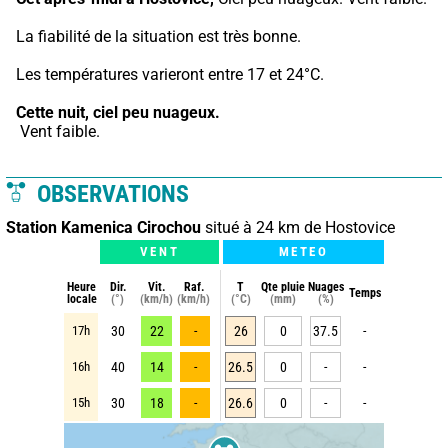
La fiabilité de la situation est très bonne.
Les températures varieront entre 17 et 24°C.
Cette nuit,
ciel peu nuageux.
 Vent faible.
OBSERVATIONS
Station Kamenica Cirochou
situé à 24 km de Hostovice
VENT
METEO
Heure
Dir.
Vit.
Raf.
T
Qte pluie
Nuages
Temps
locale
(°)
(km/h)
(km/h)
(°C)
(mm)
(%)
17h
30
22
-
26
0
37.5
-
16h
40
14
-
26.5
0
-
-
15h
30
18
-
26.6
0
-
-