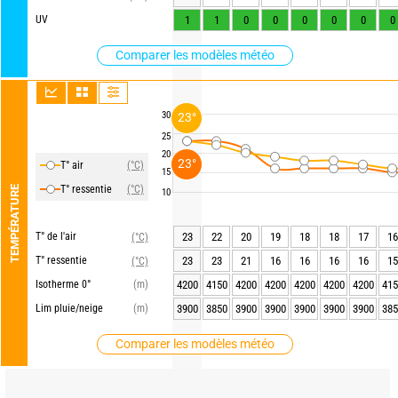
UV
1
1
0
0
0
0
0
0
Comparer les modèles météo
30
23°
25
20
23°
T° air
(°C)
15
T° ressentie
(°C)
TEMPÉRATURE
10
T° de l'air
23
22
20
19
18
18
17
16
(°C)
T° ressentie
23
23
21
16
16
16
16
15
(°C)
Isotherme 0°
(m)
4200
4150
4200
4200
4200
4200
4200
415
Lim pluie/neige
(m)
3900
3850
3900
3900
3900
3900
3900
385
Comparer les modèles météo