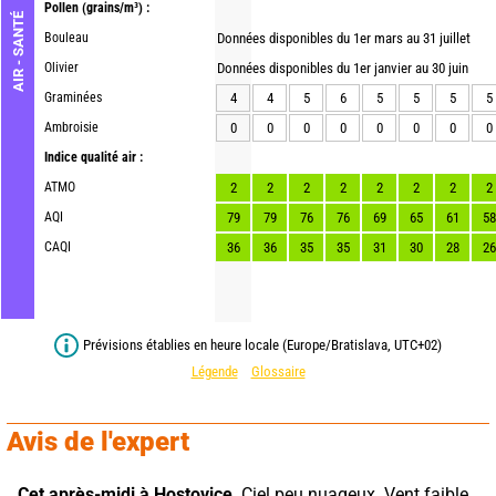
Pollen
(grains/m³) :
AIR - SANTÉ
Bouleau
Données disponibles du 1er mars au 31 juillet
Olivier
Données disponibles du 1er janvier au 30 juin
Graminées
4
4
5
6
5
5
5
5
Ambroisie
0
0
0
0
0
0
0
0
Indice qualité air :
ATMO
2
2
2
2
2
2
2
2
AQI
79
79
76
76
69
65
61
58
CAQI
36
36
35
35
31
30
28
26
Prévisions établies en heure locale (Europe/Bratislava, UTC+02)
Légende
Glossaire
Avis de l'expert
Cet après-midi à Hostovice,
 Ciel peu nuageux. Vent faible.