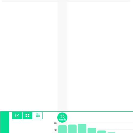
36
km/h
40
30