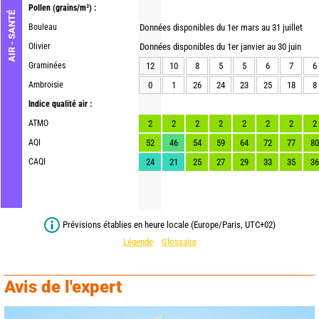
Pollen
(grains/m³) :
AIR - SANTÉ
Bouleau
Données disponibles du 1er mars au 31 juillet
Olivier
Données disponibles du 1er janvier au 30 juin
Graminées
12
10
8
5
5
6
7
6
Ambroisie
0
1
26
24
23
25
18
8
Indice qualité air :
ATMO
2
2
2
2
2
2
2
2
AQI
52
46
54
59
64
72
77
80
CAQI
24
21
25
27
29
33
35
36
Prévisions établies en heure locale (Europe/Paris, UTC+02)
Légende
Glossaire
Avis de l'expert