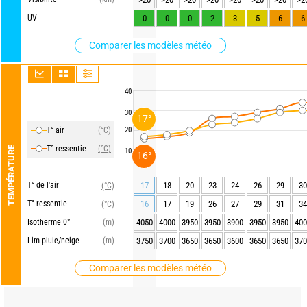
UV
0
0
0
2
3
5
6
6
Comparer les modèles météo
40
30
17°
T° air
(°C)
20
T° ressentie
(°C)
TEMPÉRATURE
10
16°
T° de l'air
17
18
20
23
24
26
29
30
(°C)
T° ressentie
16
17
19
26
27
29
31
34
(°C)
Isotherme 0°
(m)
4050
4000
3950
3950
3900
3950
3950
400
Lim pluie/neige
(m)
3750
3700
3650
3650
3600
3650
3650
370
Comparer les modèles météo