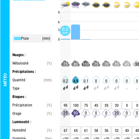
9
6
0.2
3
mm
Pluie
(mm)
0
Nuages :
Nébulosité
(%)
75
80
100
75
70
55
45
3
Précipitations :
MÉTÉO
Quantité
(mm)
0.2
4.9
0.1
0
0
0
0
0
Type
-
-
Risques :
Précipitation
(%)
95
100
75
45
35
20
0
0
25
90
0
0
0
20
0
0
Orage
(%)
Luminosité :
Humidité
(%)
67
65
61
58
56
52
43
40
Visibilité
(km)
>20
>20
>20
>20
>20
>20
>20
>2