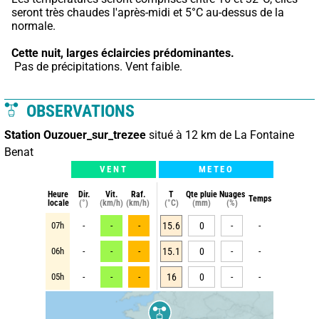
seront très chaudes l'après-midi et 5°C au-dessus de la 
normale.
Cette nuit,
larges éclaircies prédominantes.
 Pas de précipitations. Vent faible.
OBSERVATIONS
Station Ouzouer_sur_trezee
situé à 12 km de La Fontaine
Benat
VENT
METEO
Heure
Dir.
Vit.
Raf.
T
Qte pluie
Nuages
Temps
locale
(°)
(km/h)
(km/h)
(°C)
(mm)
(%)
07h
-
-
-
15.6
0
-
-
06h
-
-
-
15.1
0
-
-
05h
-
-
-
16
0
-
-