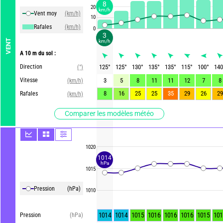
8
20
km/h
Vent moy
(km/h)
10
Rafales
(km/h)
0
3
VENT
km/h
A 10 m du sol :
Direction
125
°
125
°
130
°
135
°
135
°
115
°
100
°
140
(°)
Vitesse
3
5
8
11
11
12
7
8
(km/h)
8
16
25
25
35
29
26
29
Rafales
(km/h)
Comparer les modèles météo
1020
1014
hPa
1015
Pression
(hPa)
1010
1014
1014
1015
1016
1016
1016
1015
101
Pression
(hPa)