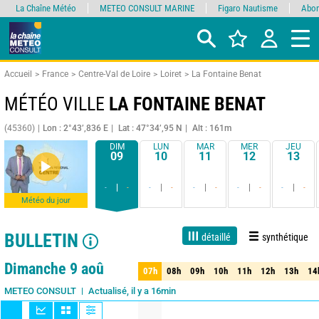
La Chaîne Météo
METEO CONSULT MARINE
Figaro Nautisme
Abon
Accueil
France
Centre-Val de Loire
Loiret
La Fontaine Benat
MÉTÉO VILLE
LA FONTAINE BENAT
(45360)
Lon : 2°43’,836 E
Lat : 47°34’,95 N
Alt : 161m
DIM
LUN
MAR
MER
JEU
09
10
11
12
13
-
-
-
-
-
-
-
-
-
-
Météo du jour
BULLETIN
détaillé
synthétique
Live
1 jour
3 jours
7 jours
15 jours
75%
Fiabilité
Dimanche 9 aoû
07h
08h
09h
10h
11h
12h
13h
14
07h
08h
09h
10h
11h
12h
13h
14
Actualisé, il y a 16min
METEO CONSULT