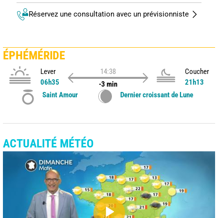
Réservez une consultation avec un prévisionniste
ÉPHÉMÉRIDE
Lever
14:38
Coucher
06h35
21h13
-3 min
Saint Amour
Dernier croissant de Lune
ACTUALITÉ MÉTÉO