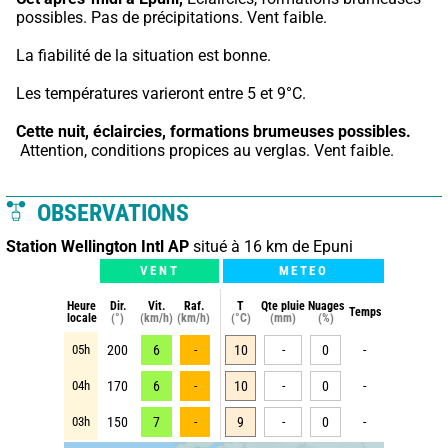
possibles. Pas de précipitations. Vent faible.
La fiabilité de la situation est bonne.
Les températures varieront entre 5 et 9°C.
Cette nuit,
éclaircies, formations brumeuses possibles.
 Attention, conditions propices au verglas. Vent faible.
OBSERVATIONS
Station Wellington Intl AP
situé à 16 km de Epuni
VENT
METEO
Heure
Dir.
Vit.
Raf.
T
Qte pluie
Nuages
Temps
locale
(°)
(km/h)
(km/h)
(°C)
(mm)
(%)
05h
200
6
-
10
-
0
-
04h
170
6
-
10
-
0
-
03h
150
7
-
9
-
0
-