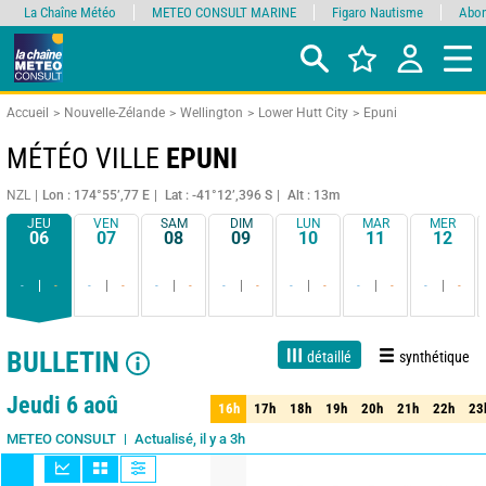
La Chaîne Météo
METEO CONSULT MARINE
Figaro Nautisme
Abon
Accueil
Nouvelle-Zélande
Wellington
Lower Hutt City
Epuni
MÉTÉO VILLE
EPUNI
NZL
Lon : 174°55’,77 E
Lat : -41°12’,396 S
Alt : 13m
JEU
VEN
SAM
DIM
LUN
MAR
MER
06
07
08
09
10
11
12
-
-
-
-
-
-
-
-
-
-
-
-
-
-
BULLETIN
détaillé
synthétique
1 jour
3 jours
7 jours
15 jours
85%
Fiabilité
Jeudi 6 aoû
16h
17h
18h
19h
20h
21h
22h
23
16h
17h
18h
19h
20h
21h
22h
23
Actualisé, il y a 3h
METEO CONSULT