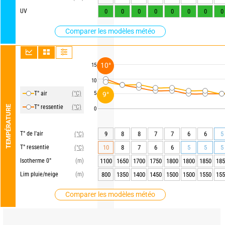
UV
0
0
0
0
0
0
0
0
Comparer les modèles météo
10°
15
10
T° air
(°C)
5
9°
T° ressentie
(°C)
TEMPÉRATURE
0
T° de l'air
9
8
8
7
7
6
6
5
(°C)
T° ressentie
10
8
7
6
6
5
5
5
(°C)
Isotherme 0°
(m)
1100
1650
1700
1750
1800
1800
1850
185
Lim pluie/neige
(m)
800
1350
1400
1450
1500
1500
1550
155
Comparer les modèles météo