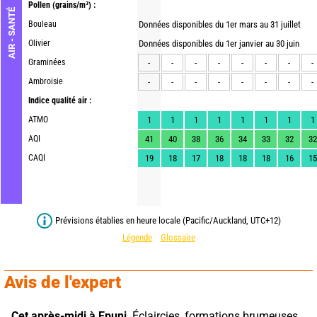
Pollen
(grains/m³) :
AIR - SANTÉ
Bouleau
Données disponibles du 1er mars au 31 juillet
Olivier
Données disponibles du 1er janvier au 30 juin
Graminées
-
-
-
-
-
-
-
-
Ambroisie
-
-
-
-
-
-
-
-
Indice qualité air :
ATMO
1
1
1
1
1
1
1
1
AQI
41
40
38
36
34
33
32
32
CAQI
19
18
17
18
18
18
16
15
Prévisions établies en heure locale (Pacific/Auckland, UTC+12)
Légende
Glossaire
Avis de l'expert
Cet après-midi à Epuni,
 Éclaircies, formations brumeuses 