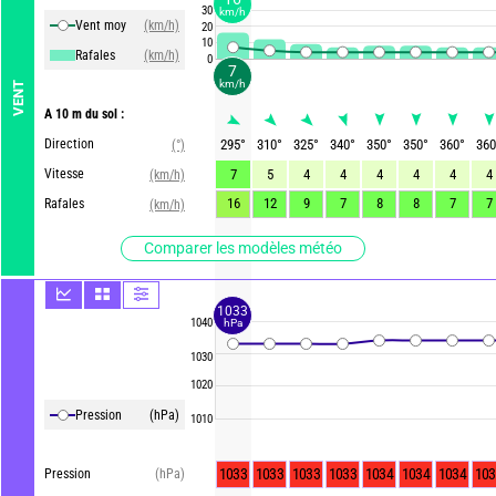
30
km/h
Vent moy
(km/h)
20
10
Rafales
(km/h)
0
7
km/h
VENT
A 10 m du sol :
Direction
295
°
310
°
325
°
340
°
350
°
350
°
360
°
360
(°)
Vitesse
7
5
4
4
4
4
4
4
(km/h)
16
12
9
7
8
8
7
7
Rafales
(km/h)
Comparer les modèles météo
1033
1040
hPa
1030
1020
Pression
(hPa)
1010
1033
1033
1033
1033
1034
1034
1034
103
Pression
(hPa)