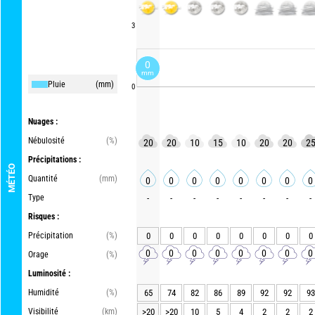
3
0
mm
Pluie
(mm)
0
Nuages :
Nébulosité
(%)
20
20
10
15
10
20
20
2
Précipitations :
MÉTÉO
Quantité
(mm)
0
0
0
0
0
0
0
0
Type
-
-
-
-
-
-
-
-
Risques :
Précipitation
(%)
0
0
0
0
0
0
0
0
0
0
0
0
0
0
0
0
Orage
(%)
Luminosité :
Humidité
(%)
65
74
82
86
89
92
92
93
Visibilité
(km)
>20
>20
10
5
4
2
2
2