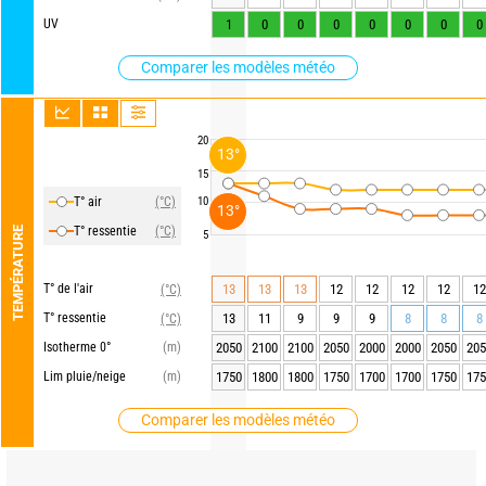
UV
1
0
0
0
0
0
0
0
Comparer les modèles météo
20
13°
15
T° air
(°C)
10
13°
T° ressentie
(°C)
TEMPÉRATURE
5
T° de l'air
13
13
13
12
12
12
12
12
(°C)
T° ressentie
13
11
9
9
9
8
8
8
(°C)
Isotherme 0°
(m)
2050
2100
2100
2050
2000
2000
2050
205
Lim pluie/neige
(m)
1750
1800
1800
1750
1700
1700
1750
175
Comparer les modèles météo