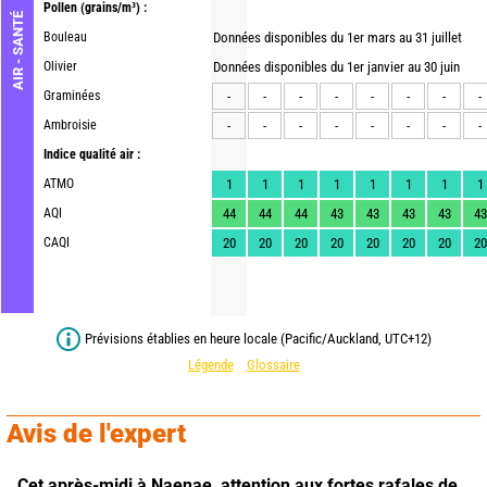
Pollen
(grains/m³) :
AIR - SANTÉ
Bouleau
Données disponibles du 1er mars au 31 juillet
Olivier
Données disponibles du 1er janvier au 30 juin
Graminées
-
-
-
-
-
-
-
-
Ambroisie
-
-
-
-
-
-
-
-
Indice qualité air :
ATMO
1
1
1
1
1
1
1
1
AQI
44
44
44
43
43
43
43
43
CAQI
20
20
20
20
20
20
20
20
Prévisions établies en heure locale (Pacific/Auckland, UTC+12)
Légende
Glossaire
Avis de l'expert
Cet après-midi à Naenae,
attention aux fortes rafales de 