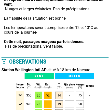
vent.
 Nuages et larges éclaircies. Pas de précipitations.
La fiabilité de la situation est bonne.
Les températures seront comprises entre 12 et 13°C au 
cours de la journée.
Cette nuit,
passages nuageux parfois denses.
 Pas de précipitations. Vent faible.
OBSERVATIONS
Station Wellington Intl AP
situé à 18 km de Naenae
VENT
METEO
Heure
Dir.
Vit.
Raf.
T
Qte pluie
Nuages
Temps
locale
(°)
(km/h)
(km/h)
(°C)
(mm)
(%)
05h
350
26
52
14
-
75
-
04h
340
28
-
13
-
50
-