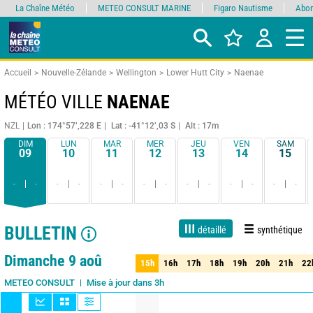
La Chaîne Météo
METEO CONSULT MARINE
Figaro Nautisme
Abon
Accueil
Nouvelle-Zélande
Wellington
Lower Hutt City
Naenae
MÉTÉO VILLE
NAENAE
NZL
Lon : 174°57’,228 E
Lat : -41°12’,03 S
Alt : 17m
DIM
LUN
MAR
MER
JEU
VEN
SAM
09
10
11
12
13
14
15
-
-
-
-
-
-
-
-
-
-
-
-
-
-
BULLETIN
détaillé
synthétique
1 jour
3 jours
7 jours
15 jours
85%
Fiabilité
Dimanche 9 aoû
15h
16h
17h
18h
19h
20h
21h
22
15h
16h
17h
18h
19h
20h
21h
22
Mise à jour dans 3h
METEO CONSULT