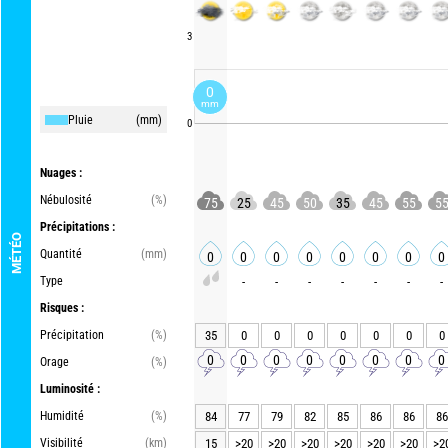
3
0
mm
Pluie
(mm)
0
Nuages :
Nébulosité
(%)
75
25
45
50
35
45
55
5
Précipitations :
MÉTÉO
Quantité
(mm)
0
0
0
0
0
0
0
0
Type
-
-
-
-
-
-
-
Risques :
Précipitation
(%)
35
0
0
0
0
0
0
0
0
0
0
0
0
0
0
0
Orage
(%)
Luminosité :
Humidité
(%)
84
77
79
82
85
86
86
86
Visibilité
(km)
15
>20
>20
>20
>20
>20
>20
>2