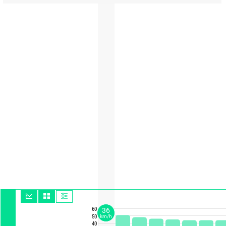
60
36
50
km/h
40