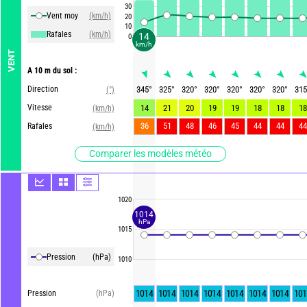
30
Vent moy
(km/h)
20
10
Rafales
(km/h)
14
0
km/h
VENT
A 10 m du sol :
Direction
345
°
325
°
320
°
320
°
320
°
320
°
320
°
315
(°)
Vitesse
14
21
20
19
19
18
18
18
(km/h)
36
51
48
46
45
44
44
44
Rafales
(km/h)
Comparer les modèles météo
1020
1014
hPa
1015
Pression
(hPa)
1010
1014
1014
1014
1014
1014
1014
1014
101
Pression
(hPa)