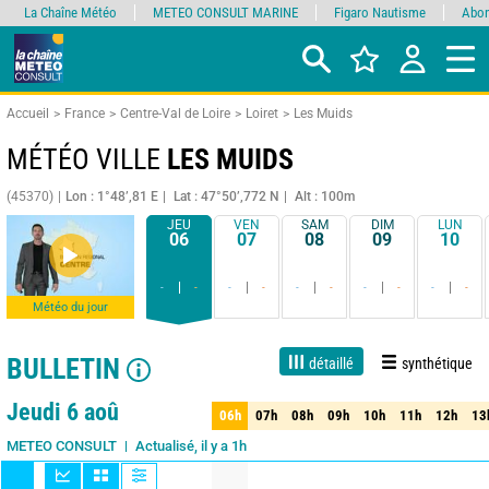
La Chaîne Météo
METEO CONSULT MARINE
Figaro Nautisme
Abon
Accueil
France
Centre-Val de Loire
Loiret
Les Muids
MÉTÉO VILLE
LES MUIDS
(45370)
Lon : 1°48’,81 E
Lat : 47°50’,772 N
Alt : 100m
JEU
VEN
SAM
DIM
LUN
06
07
08
09
10
-
-
-
-
-
-
-
-
-
-
Météo du jour
BULLETIN
détaillé
synthétique
Live
1 jour
3 jours
7 jours
15 jours
90%
Fiabilité
Jeudi 6 aoû
06h
07h
08h
09h
10h
11h
12h
13
06h
07h
08h
09h
10h
11h
12h
13
Actualisé, il y a 1h
METEO CONSULT