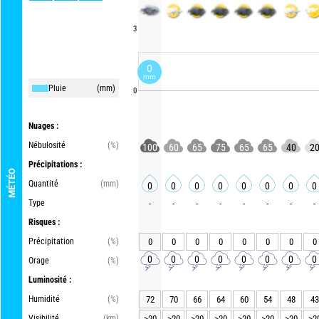
3
0
mm
Pluie
(mm)
0
Nuages :
Nébulosité
(%)
100
60
65
75
65
65
40
2
Précipitations :
MÉTÉO
Quantité
(mm)
0
0
0
0
0
0
0
0
Type
-
-
-
-
-
-
-
-
Risques :
Précipitation
(%)
0
0
0
0
0
0
0
0
0
0
0
0
0
0
0
0
Orage
(%)
Luminosité :
Humidité
(%)
72
70
66
64
60
54
48
43
Visibilité
(km)
>20
>20
>20
>20
>20
>20
>20
>2