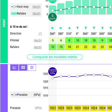
20
km/h
Vent moy
(km/h)
10
Rafales
(km/h)
0
5
km/h
VENT
A 10 m du sol :
Direction
260
°
280
°
310
°
0
°
360
°
350
°
345
°
330
(°)
Vitesse
5
6
8
10
10
10
9
10
(km/h)
12
15
18
21
22
22
22
23
Rafales
(km/h)
Comparer les modèles météo
1022
hPa
1025
1020
1015
Pression
(hPa)
1010
1022
1023
1023
1023
1024
1024
1024
102
Pression
(hPa)