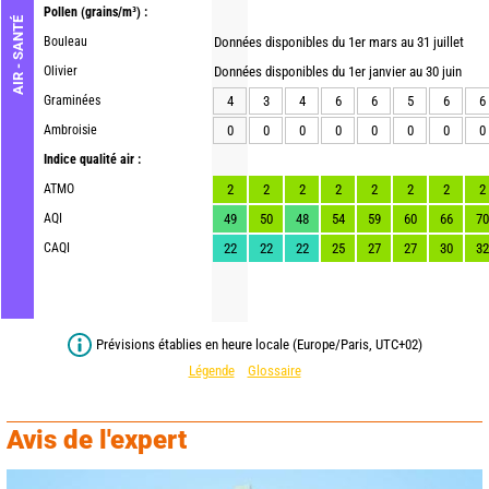
Pollen
(grains/m³) :
AIR - SANTÉ
Bouleau
Données disponibles du 1er mars au 31 juillet
Olivier
Données disponibles du 1er janvier au 30 juin
Graminées
4
3
4
6
6
5
6
6
Ambroisie
0
0
0
0
0
0
0
0
Indice qualité air :
ATMO
2
2
2
2
2
2
2
2
AQI
49
50
48
54
59
60
66
70
CAQI
22
22
22
25
27
27
30
32
Prévisions établies en heure locale (Europe/Paris, UTC+02)
Légende
Glossaire
Avis de l'expert