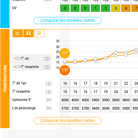
UV
0
0
0
1
2
3
6
7
Comparer les modèles météo
35
30
25
16°
20
T° air
(°C)
15
T° ressentie
(°C)
TEMPÉRATURE
10
15°
T° de l'air
16
16
17
18
19
21
22
24
(°C)
T° ressentie
15
15
16
17
19
24
24
27
(°C)
Isotherme 0°
(m)
4050
4000
4000
3900
3900
3800
3800
385
Lim pluie/neige
(m)
3750
3700
3700
3600
3600
3500
3500
355
Comparer les modèles météo