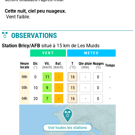
Cette nuit,
ciel peu nuageux.
 Vent faible.
OBSERVATIONS
Station Bricy/AFB
situé à 15 km de Les Muids
VENT
METEO
Heure
Dir.
Vit.
Raf.
T
Qte pluie
Nuages
Temps
locale
(°)
(km/h)
(km/h)
(°C)
(mm)
(%)
06h
0
11
-
16
-
0
-
05h
10
9
-
15
-
0
-
04h
20
7
-
16
-
0
-
Voir toutes les stations