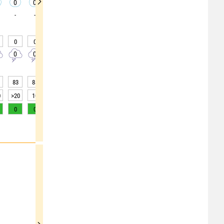
0
0
0
0
0
0
0
0
0
-
-
-
-
-
-
-
-
-
0
0
0
0
0
0
0
0
0
0
0
0
0
0
0
0
0
0
83
88
87
88
89
87
76
59
45
0
>20
10
15
10
10
15
>20
>20
>20
0
0
0
0
0
0
1
2
3