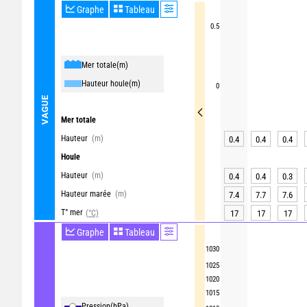
Graphe
Tableau
0.5
Mer totale
(m)
Hauteur houle
(m)
0
VAGUE
Mer totale
Hauteur
(m)
0.4
0.4
0.4
Houle
Hauteur
(m)
0.4
0.4
0.3
Hauteur marée
(m)
7.4
7.7
7.6
T° mer
(°C)
17
17
17
Graphe
Tableau
1030
1025
1020
1015
Pression
(hPa)