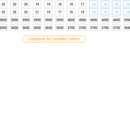
20
20
20
19
19
18
18
17
16
16
16
16
23
23
23
21
19
17
16
15
14
14
14
14
3850
3900
3900
3950
3950
3950
4000
4000
4000
4000
4000
395
3550
3600
3600
3650
3650
3650
3700
3700
3700
3700
3700
365
Comparer les modèles météo