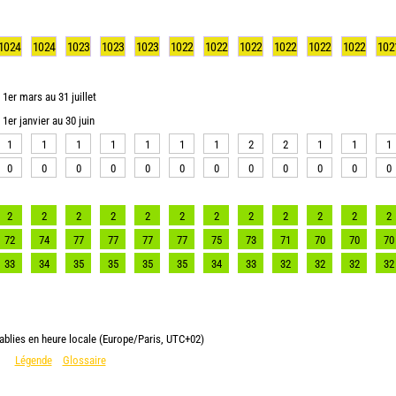
1024
1024
1023
1023
1023
1022
1022
1022
1022
1022
1022
102
1er mars au 31 juillet
1er janvier au 30 juin
1
1
1
1
1
1
1
2
2
1
1
1
0
0
0
0
0
0
0
0
0
0
0
0
2
2
2
2
2
2
2
2
2
2
2
2
72
74
77
77
77
77
75
73
71
70
70
70
33
34
35
35
35
35
34
33
32
32
32
32
ablies en heure locale (Europe/Paris, UTC+02)
Légende
Glossaire