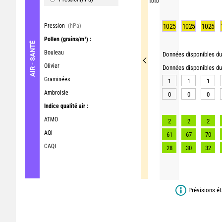
1010
Pression
(hPa)
1025
1025
1025
Pollen
(grains/m³) :
AIR - SANTÉ
Bouleau
Données disponibles du 
Olivier
Données disponibles du 
Graminées
1
1
1
Ambroisie
0
0
0
Indice qualité air :
ATMO
2
2
2
AQI
61
67
70
CAQI
28
30
32
Prévisions ét