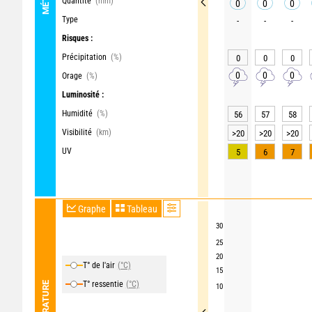
Quantité
(mm)
0
0
0
Type
-
-
-
Risques :
Précipitation
(%)
0
0
0
0
0
0
Orage
(%)
Luminosité :
Humidité
(%)
56
57
58
Visibilité
(km)
>20
>20
>20
UV
5
6
7
Graphe
Tableau
30
25
20
T° de l'air
(°C)
15
T° ressentie
(°C)
TEMPÉRATURE
10