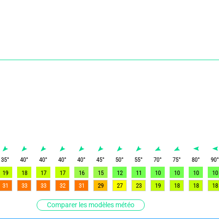
35
°
40
°
40
°
40
°
40
°
45
°
50
°
55
°
70
°
75
°
80
°
90
19
18
17
17
16
15
12
11
10
10
10
10
31
33
33
32
31
29
27
23
19
18
18
18
Comparer les modèles météo