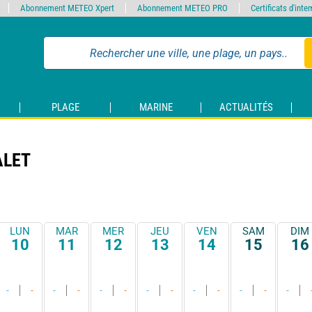
Abonnement METEO Xpert
Abonnement METEO PRO
Certificats d'int
PLAGE
MARINE
ACTUALITÉS
ALET
LUN
MAR
MER
JEU
VEN
SAM
DIM
10
11
12
13
14
15
16
-
-
-
-
-
-
-
-
-
-
-
-
-