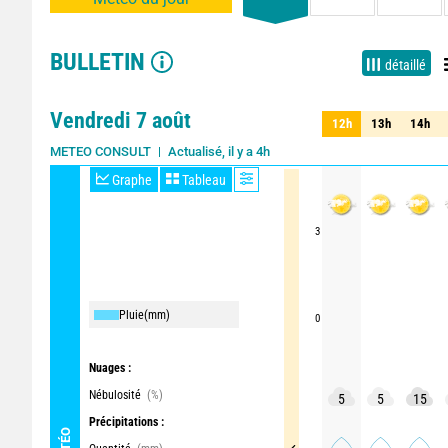
BULLETIN
détaillé
Vendredi 7 août
12h
13h
14h
12h
13h
14h
Actualisé, il y a 4h
METEO CONSULT
Graphe
Tableau
3
Pluie
(mm)
0
Nuages :
Nébulosité
(%)
5
5
15
Précipitations :
MÉTÉO