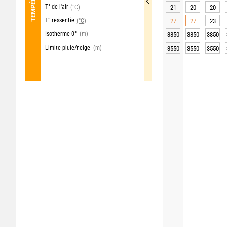
T° de l'air
(°C)
21
20
20
T° ressentie
(°C)
27
27
23
Isotherme 0°
(m)
3850
3850
3850
Limite pluie/neige
(m)
3550
3550
3550