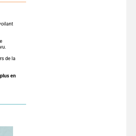
voilant 
e 
vu.
s de la 
plus en 