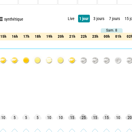
Live
1 jour
3 jours
7 jours
15 j
synthétique
Sam. 8
Sam. 8
15h
16h
17h
18h
19h
20h
21h
22h
23h
00h
01h
02
15h
16h
17h
18h
19h
20h
21h
22h
23h
00h
01h
02
10
5
5
5
10
10
15
25
15
15
10
20