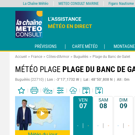
La Chaîne Météo
METEO CONSULT MARINE
Figaro Nautisme
L'ASSISTANCE
MÉTÉO EN DIRECT
PRÉVISIONS
CARTE MÉTÉO
MONTAGNE
Accueil
France
Côtes-d'Armor
Buguélès
Plage du Banc de Galet
MÉTÉO PLAGE
PLAGE DU BANC DE G
Buguélès (22710)
Lon : -3°17’,1732 W
Lat : 48°50’,808 N
Alt : 0m
VEN
SAM
DIM
07
08
09
-
-
-
-
-
-
Météo du jour