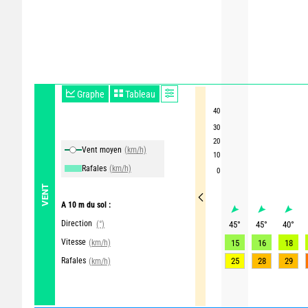
Graphe
Tableau
40
30
20
Vent moyen
(km/h)
10
Rafales
(km/h)
0
VENT
A 10 m du sol :
Direction
(°)
45
°
45
°
40
°
Vitesse
(km/h)
15
16
18
Rafales
25
28
29
(km/h)