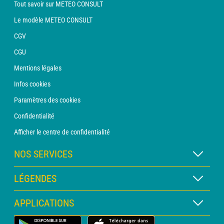
Tout savoir sur METEO CONSULT
Le modèle METEO CONSULT
CGV
CGU
Mentions légales
Infos cookies
Paramètres des cookies
Confidentialité
Afficher le centre de confidentialité
NOS SERVICES
Abonnement METEO Xpert
LÉGENDES
Abonnement METEO PRO
Légende des cartes
APPLICATIONS
Consultation avec un prévisionniste
Légende des pictogrammes