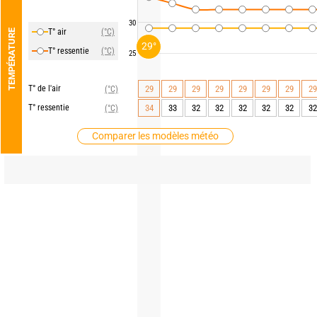
30
T° air
(°C)
TEMPÉRATURE
29°
T° ressentie
(°C)
25
T° de l'air
29
29
29
29
29
29
29
29
(°C)
T° ressentie
34
33
32
32
32
32
32
32
(°C)
Comparer les modèles météo