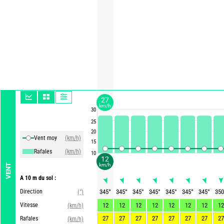
27
km/h
30
25
20
Vent moy
(km/h)
15
Rafales
(km/h)
10
12
km/h
VENT
A 10 m du sol :
Direction
345
°
345
°
345
°
345
°
345
°
345
°
345
°
350
(°)
Vitesse
12
12
12
12
12
12
12
12
(km/h)
27
27
27
27
27
27
27
27
Rafales
(km/h)