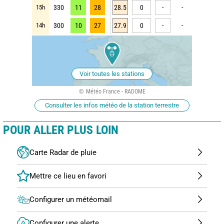
15h
330
11
28
28.5
0
-
-
14h
300
10
27
27.9
0
-
-
Voir toutes les stations
Météo France - RADOME
Consulter les infos météo de la station terrestre
POUR ALLER PLUS LOIN
Carte Radar de pluie
Configurer un météomail
Configurer une alerte