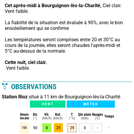
Cet après-midi à Bourguignon-lès-la-Charité,
 Ciel clair. 
Vent faible.
La fiabilité de la situation est évaluée à 90%, avec le bon 
ensoleillement qui se confirme
Les températures seront comprises entre 20 et 30°C au 
cours de la journée, elles seront chaudes l'après-midi et 
5°C au-dessus de la normale.
Cette nuit,
ciel clair.
 Vent faible.
OBSERVATIONS
Station Rioz
situé à 11 km de Bourguignon-lès-la-Charité
VENT
METEO
Heure
Dir.
Vit.
Raf.
T
Qte pluie
Nuages
Temps
locale
(°)
(km/h)
(km/h)
(°C)
(mm)
(%)
16h
90
8
25
29
0
-
-