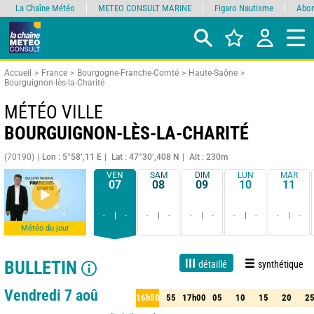
La Chaîne Météo
METEO CONSULT MARINE
Figaro Nautisme
Abon
Accueil
France
Bourgogne-Franche-Comté
Haute-Saône
Bourguignon-lès-la-Charité
MÉTÉO VILLE
BOURGUIGNON-LÈS-LA-CHARITÉ
(70190)
Lon : 5°58’,11 E
Lat : 47°30’,408 N
Alt : 230m
VEN
SAM
DIM
LUN
MAR
07
08
09
10
11
-
-
-
-
-
-
-
-
-
-
Météo du jour
BULLETIN
détaillé
synthétique
Live
1 jour
3 jours
7 jours
15 jours
90%
Fiabilité
Vendredi 7 aoû
16h50
55
17h00
05
10
15
20
2
50
55
17h00
05
10
15
20
25