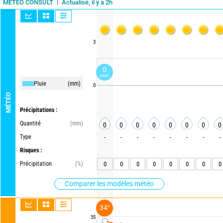
Actualisé, il y a 2h
METEO CONSULT
3
0
mm
Pluie
(mm)
0
MÉTÉO
Précipitations :
Quantité
(mm)
0
0
0
0
0
0
0
0
Type
-
-
-
-
-
-
-
-
Risques :
Précipitation
(%)
0
0
0
0
0
0
0
0
Comparer les modèles météo
34°
35