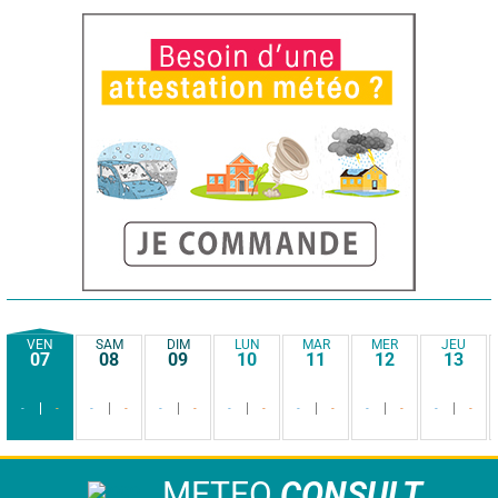
VEN
SAM
DIM
LUN
MAR
MER
JEU
07
08
09
10
11
12
13
-
-
-
-
-
-
-
-
-
-
-
-
-
-
METEO
CONSULT