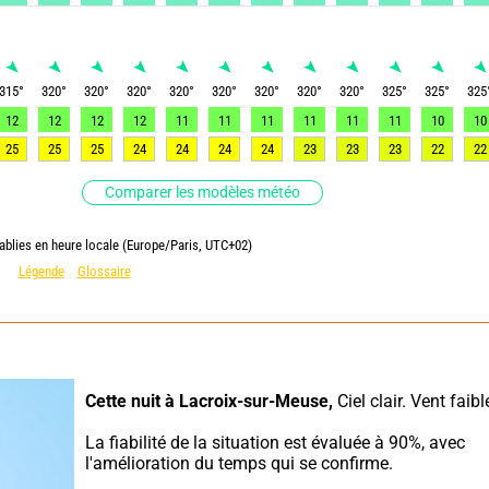
315
°
320
°
320
°
320
°
320
°
320
°
320
°
320
°
320
°
325
°
325
°
325
12
12
12
12
11
11
11
11
11
11
10
10
25
25
25
24
24
24
24
23
23
23
22
22
Comparer les modèles météo
ablies en heure locale (Europe/Paris, UTC+02)
Légende
Glossaire
Cette nuit à Lacroix-sur-Meuse,
 Ciel clair. Vent faibl
La fiabilité de la situation est évaluée à 90%, avec 
l'amélioration du temps qui se confirme.