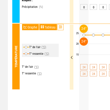
Risques :
Précipitation
(%)
0
0
0
Graphe
Tableau
24°
25
24°
20
T° de l'air
(°C)
TEMPÉRATURE
T° ressentie
(°C)
15
T° de l'air
(°C)
24
24
24
T° ressentie
(°C)
24
24
24