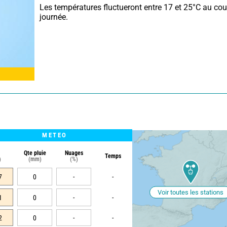
Les températures fluctueront entre 17 et 25°C au cour
journée.
METEO
Qte pluie
Nuages
Temps
)
(mm)
(%)
7
0
-
-
Voir toutes les stations
1
0
-
-
2
0
-
-