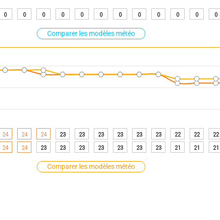
0
0
0
0
0
0
0
0
0
0
0
0
Comparer les modèles météo
24
24
24
23
23
23
23
23
23
22
22
22
24
24
23
23
23
23
23
23
23
21
21
21
Comparer les modèles météo