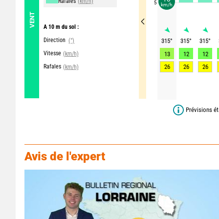
Rafales
(km/h)
5
km/h
VENT
A 10 m du sol :
Direction
(°)
315
°
315
°
315
°
Vitesse
(km/h)
13
12
12
Rafales
26
26
26
(km/h)
Prévisions ét
Avis de l'expert