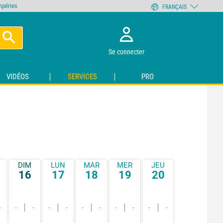
empéries
FRANÇAIS
Se connecter
VIDÉOS
SERVICES
PRO
DIM
LUN
MAR
MER
JEU
16
17
18
19
20
-
-
-
-
-
-
-
-
-
-
-