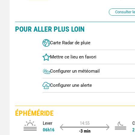
Consulter le
POUR ALLER PLUS LOIN
Carte Radar de pluie
Configurer un météomail
Configurer une alerte
ÉPHÉMÉRIDE
Lever
14:55
C
06h16
2
-3 min