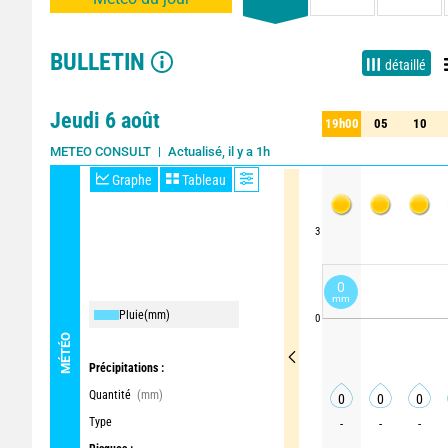
BULLETIN
détaillé
Jeudi 6 août
19h00
05
10
19h00
05
10
Actualisé, il y a 1h
METEO CONSULT
Graphe
Tableau
3
0
mm
Pluie
(mm)
0
MÉTÉO
Précipitations :
Quantité
(mm)
0
0
0
Type
-
-
-