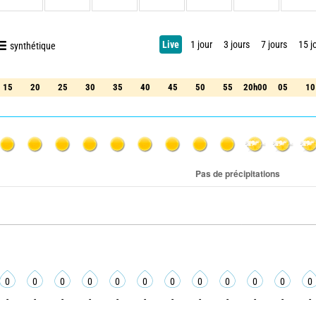
Live
1 jour
3 jours
7 jours
15 j
synthétique
15
20
25
30
35
40
45
50
55
20h00
05
10
15
20
25
30
35
40
45
50
55
20h00
05
10
0
0
0
0
0
0
0
0
0
0
0
0
-
-
-
-
-
-
-
-
-
-
-
-