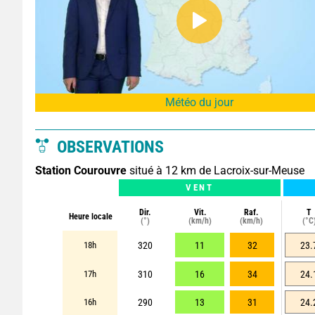
Météo du jour
OBSERVATIONS
Station Courouvre
situé à 12 km de Lacroix-sur-Meuse
VENT
Dir.
Vit.
Raf.
T
Heure locale
(°)
(km/h)
(km/h)
(°C
18h
320
11
32
23.
17h
310
16
34
24.
16h
290
13
31
24.