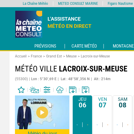
La Chaîne Météo
METEO CONSULT MARINE
Figaro Nautisme
L'ASSISTANCE
MÉTÉO EN DIRECT
PRÉVISIONS
CARTE MÉTÉO
MONTAGNE
Accueil
France
Grand Est
Meuse
Lacroix-sur-Meuse
MÉTÉO VILLE
LACROIX-SUR-MEUSE
(55300)
Lon : 5°30’,69 E
Lat : 48°58’,356 N
Alt : 214m
JEU
VEN
SAM
06
07
08
-
-
-
-
-
-
Météo du jour