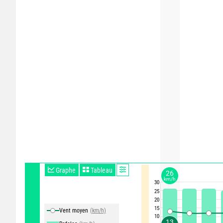
Graphe
Tableau
26
km/h
30
25
20
15
Vent moyen
(km/h)
10
13