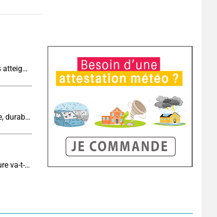
Sécheresse historique : les cours d'eau français atteignent un niveau critique
Cinquième canicule de l’été : un épisode intense, durable et étendu la semaine prochaine
Eclipse J-6 : de combien de degrés la température va-t-elle chuter pendant l'éclipse du 12 août ?