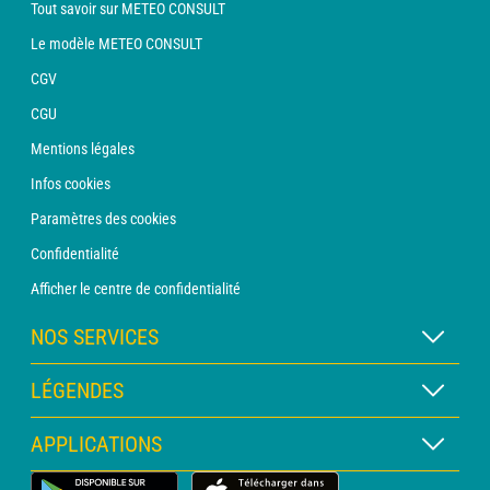
Tout savoir sur METEO CONSULT
Le modèle METEO CONSULT
CGV
CGU
Mentions légales
Infos cookies
Paramètres des cookies
Confidentialité
Afficher le centre de confidentialité
NOS SERVICES
Abonnement METEO Xpert
LÉGENDES
Abonnement METEO PRO
Légende des cartes
APPLICATIONS
Consultation avec un prévisionniste
Légende des pictogrammes