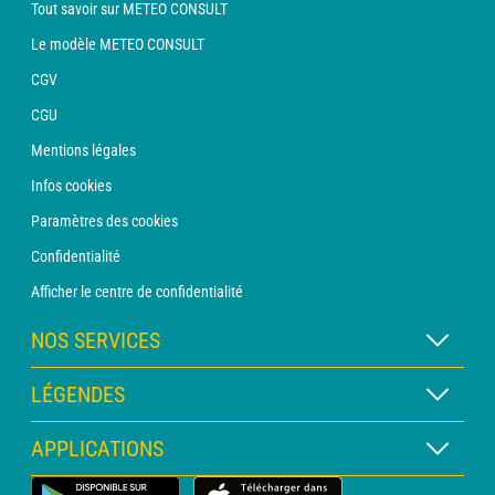
Tout savoir sur METEO CONSULT
Le modèle METEO CONSULT
CGV
CGU
Mentions légales
Infos cookies
Paramètres des cookies
Confidentialité
Afficher le centre de confidentialité
NOS SERVICES
Abonnement METEO Xpert
LÉGENDES
Abonnement METEO PRO
Légende des cartes
APPLICATIONS
Consultation avec un prévisionniste
Légende des pictogrammes