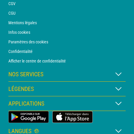
CGV
CGU
Mentions légales
Infos cookies
Paramètres des cookies
Confidentialité
Afficher le centre de confidentialité
NOS SERVICES
Abonnement METEO Xpert
LÉGENDES
Abonnement METEO PRO
Légende des cartes
APPLICATIONS
Consultation avec un prévisionniste
Légende des pictogrammes
Bulletin PRO
Application Météo Terrestre
Glossaire
Alertes
LANGUES