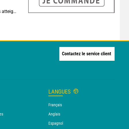
Sécheresse historique : les cours d'eau français atteignent un niveau critique
Contactez le service client
LANGUES
Français
es
Anglais
Espagnol