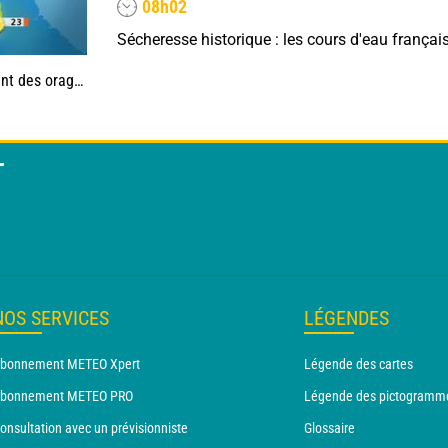
08h02
, jusqu'à 39°C
T
NOS SERVICES
LÉGENDES
bonnement METEO Xpert
Légende des cartes
bonnement METEO PRO
Légende des pictogramm
onsultation avec un prévisionniste
Glossaire