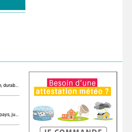
Cinquième canicule de l’été : un épisode intense, durable et étendu la semaine prochaine
Météo aujourd'hui : du soleil sur l'ensemble du pays, jusqu'à 40°C au sud-est