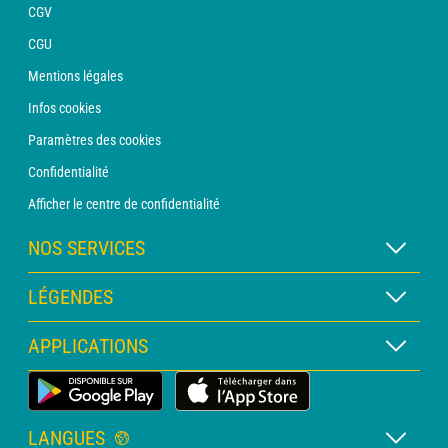
CGV
CGU
Mentions légales
Infos cookies
Paramètres des cookies
Confidentialité
Afficher le centre de confidentialité
NOS SERVICES
Abonnement METEO Xpert
LÉGENDES
Abonnement METEO PRO
Légende des cartes
APPLICATIONS
Consultation avec un prévisionniste
Légende des pictogrammes
Bulletin PRO
Application Météo Terrestre
Glossaire
Alertes
LANGUES