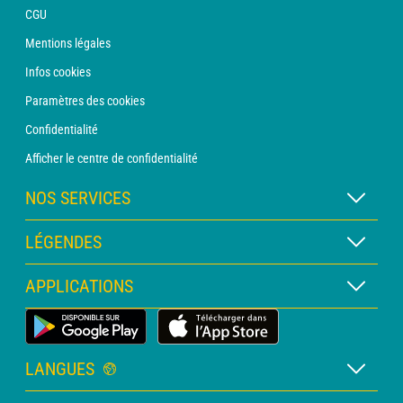
CGU
Mentions légales
Infos cookies
Paramètres des cookies
Confidentialité
Afficher le centre de confidentialité
NOS SERVICES
Abonnement METEO Xpert
LÉGENDES
Abonnement METEO PRO
Légende des cartes
APPLICATIONS
Consultation avec un prévisionniste
Légende des pictogrammes
Bulletin PRO
Application Météo Terrestre
Glossaire
Alertes
LANGUES
Certificats d'intempéries