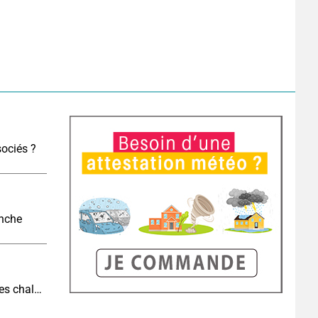
sociés ?
anche
Vers une cinquième canicule : pourquoi les fortes chaleurs vont rapidement revenir en France