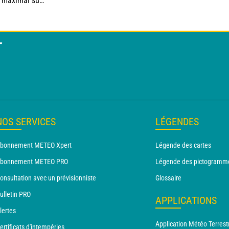
é nord ce vendredi
T
NOS SERVICES
LÉGENDES
bonnement METEO Xpert
Légende des cartes
bonnement METEO PRO
Légende des pictogramm
onsultation avec un prévisionniste
Glossaire
ulletin PRO
APPLICATIONS
lertes
Application Météo Terrest
ertificats d'intempéries