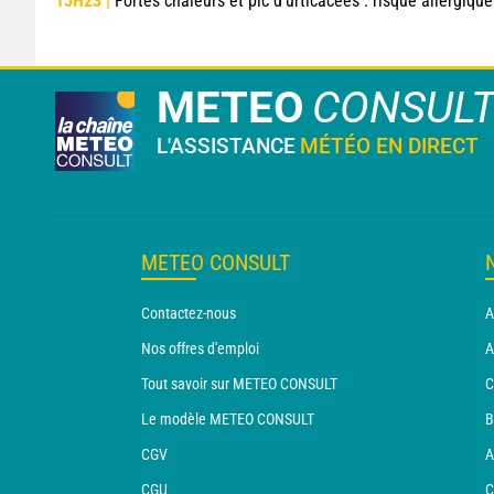
15H23 |
Fortes chaleurs et pic d'urticacées : risque allergique maximal sur la moiti
METEO
CONSUL
L'ASSISTANCE
MÉTÉO EN DIRECT
METEO CONSULT
Contactez-nous
A
Nos offres d'emploi
A
Tout savoir sur METEO CONSULT
C
Le modèle METEO CONSULT
B
CGV
A
CGU
C