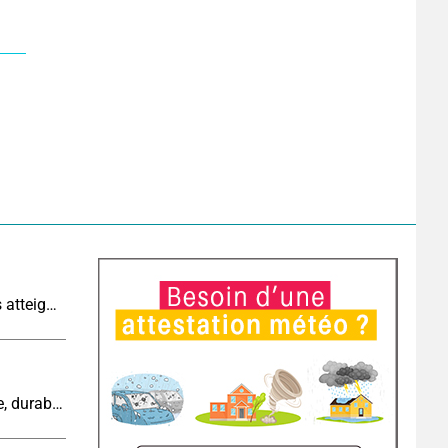
Sécheresse historique : les cours d'eau français atteignent un niveau critique
Cinquième canicule de l’été : un épisode intense, durable et étendu la semaine prochaine