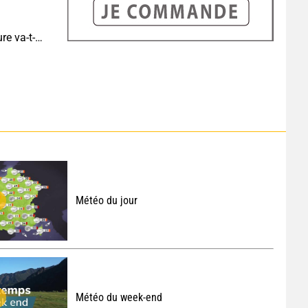
Eclipse J-6 : de combien de degrés la température va-t-elle chuter pendant l'éclipse du 12 août ?
Météo du jour
Météo du week-end