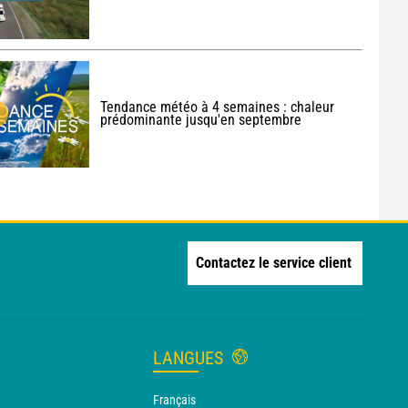
Tendance météo à 4 semaines : chaleur
prédominante jusqu'en septembre
Contactez le service client
LANGUES
Français