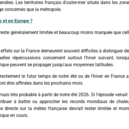
endies. Les territoires français d'outre-mer situés dans les zon
ge concernés que la métropole.
e et en Europe ?
le reste généralement limitée et beaucoup moins marquée que cel
effets sur la France demeurent souvent difficiles à distinguer d
lles répercussions concernent surtout l'hiver suivant, lorsq
rique peuvent se propager jusqu'aux moyennes latitudes.
directement le futur temps de notre été ou de l'hiver en France 
nt être affinées dans les prochains mois.
is très probable à partir de notre été 2026. Si l'épisode venait
ontribuer à battre ou approcher les records mondiaux de chale
 directe sur la météo française devrait rester limitée et moi
ique en cours.