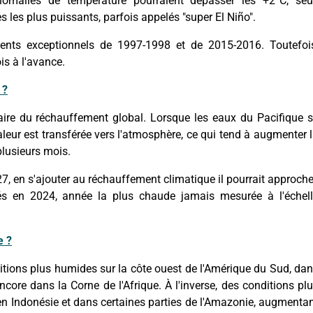
anomalies de température pourraient dépasser les +2°C, seu
s les plus puissants, parfois appelés "super El Niño".
nts exceptionnels de 1997-1998 et de 2015-2016. Toutefoi
is à l'avance.
 ?
ire du réchauffement global. Lorsque les eaux du Pacifique 
aleur est transférée vers l'atmosphère, ce qui tend à augmenter 
lusieurs mois.
7, en s'ajouter au réchauffement climatique il pourrait approche
vés en 2024, année la plus chaude jamais mesurée à l'échel
e ?
ditions plus humides sur la côte ouest de l'Amérique du Sud, da
core dans la Corne de l'Afrique. À l'inverse, des conditions pl
en Indonésie et dans certaines parties de l'Amazonie, augmenta