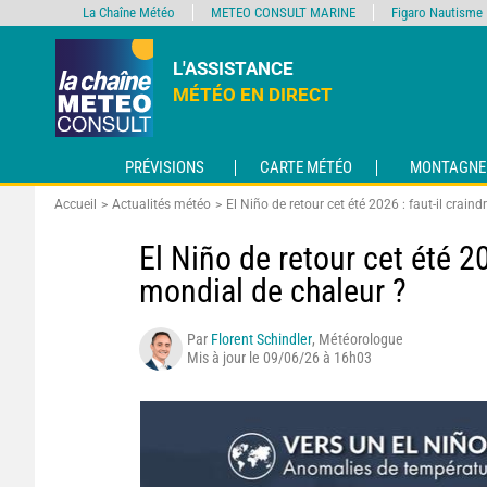
La Chaîne Météo
METEO CONSULT MARINE
Figaro Nautisme
L'ASSISTANCE
MÉTÉO EN DIRECT
PRÉVISIONS
CARTE MÉTÉO
MONTAGNE
Accueil
Actualités météo
El Niño de retour cet été 2026 : faut-il crai
El Niño de retour cet été 2
mondial de chaleur ?
Par
Florent Schindler
, Météorologue
Mis à jour le 09/06/26 à 16h03