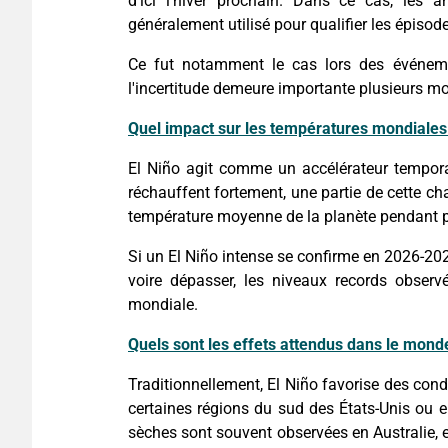
d'ici l'hiver prochain. Dans ce cas, les 
généralement utilisé pour qualifier les épisode
Ce fut notamment le cas lors des événeme
l'incertitude demeure importante plusieurs mo
Quel impact sur les températures mondiales
El Niño agit comme un accélérateur tempora
réchauffent fortement, une partie de cette ch
température moyenne de la planète pendant p
Si un El Niño intense se confirme en 2026-202
voire dépasser, les niveaux records obser
mondiale.
Quels sont les effets attendus dans le mond
Traditionnellement, El Niño favorise des con
certaines régions du sud des États-Unis ou en
sèches sont souvent observées en Australie, 