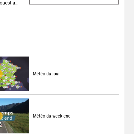
Météo aujourd'hui : très fortes chaleurs au sud-ouest avant des orages, jusqu'à 39°C
Météo du jour
Météo du week-end