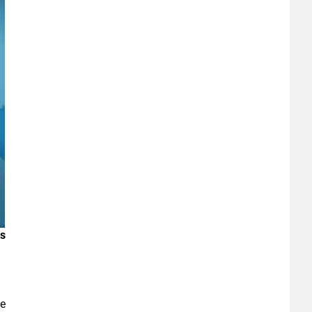
ps
ue