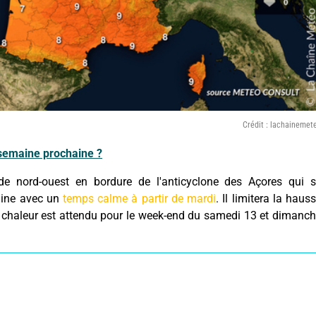
Crédit : lachainemet
 semaine prochaine ?
de nord-ouest en bordure de l'anticyclone des Açores qui 
aine avec un
temps calme à partir de mardi
. Il limitera la haus
a chaleur est attendu pour le week-end du samedi 13 et dimanc