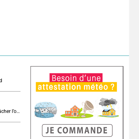
nd
Eclipse J-4 : le brouillard côtier du soir peut-il gâcher l’observation de l’éclipse à la plage ?