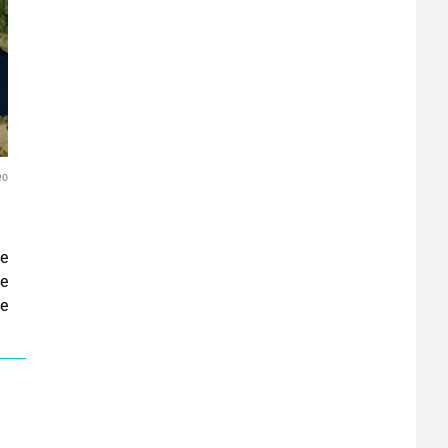
eo
se
se
he