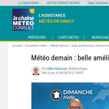
La Chaîne Météo
METEO CONSULT MARINE
Figaro Nautisme
L'ASSISTANCE
MÉTÉO EN DIRECT
PRÉVISIONS
CARTE MÉTÉO
MONTAGNE
Accueil
Actualités météo
Météo demain : belle amélioration dimanche 
Météo demain : belle améli
Par
Gilles Matricon
, Météorologue
Mis à jour le 06/06/26 à 16h03