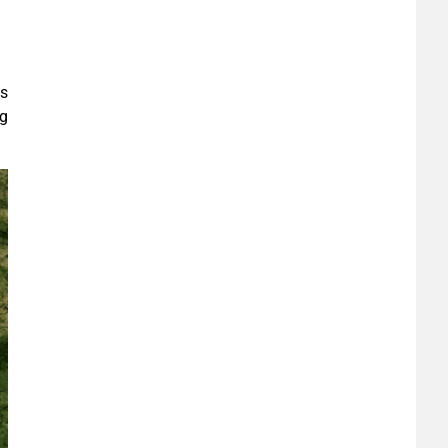
us
ng