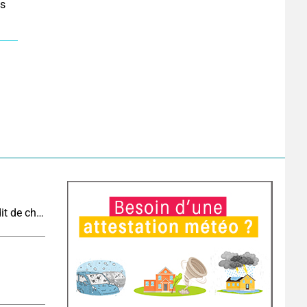
es
Vague de chaleur et canicule : vers un record inédit de chaleur durable en France