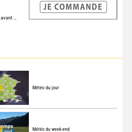
Météo demain : très fortes chaleurs au sud-ouest avant des orages, jusqu'à 39°C
Météo du jour
Météo du week-end