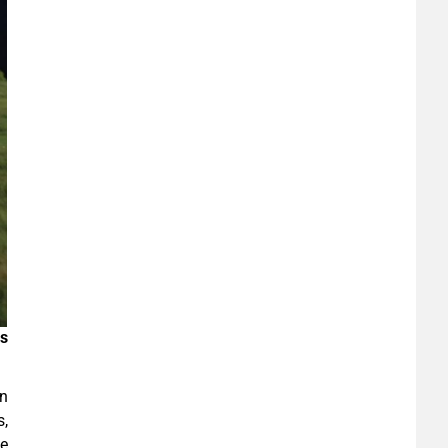
is
on
s,
te