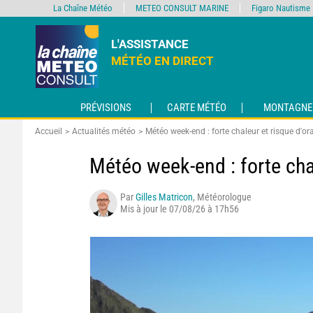
La Chaîne Météo
METEO CONSULT MARINE
Figaro Nautisme
L'ASSISTANCE
MÉTÉO EN DIRECT
PRÉVISIONS
CARTE MÉTÉO
MONTAGNE
Accueil
Actualités météo
Météo week-end : forte chaleur et risque d'or
Météo week-end : forte cha
Par
Gilles Matricon
, Météorologue
Mis à jour le 07/08/26 à 17h56