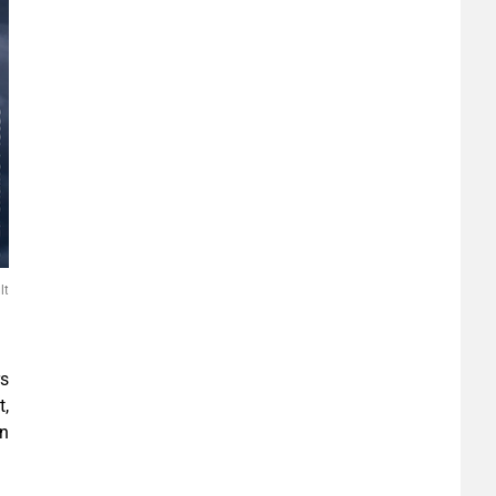
lt
rs
t,
en