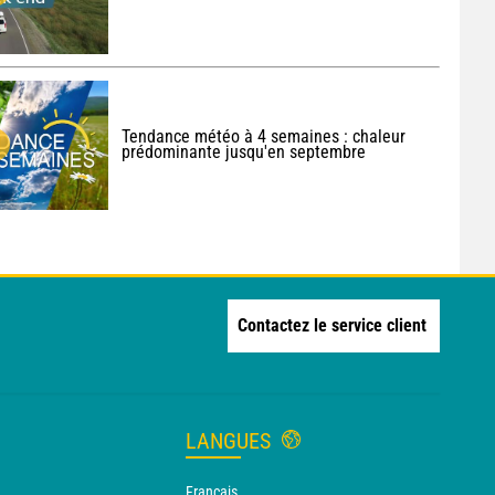
Tendance météo à 4 semaines : chaleur
prédominante jusqu'en septembre
Contactez le service client
LANGUES
Français