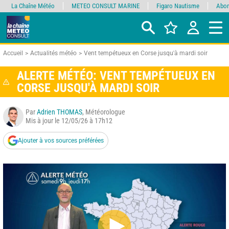
La Chaîne Météo
METEO CONSULT MARINE
Figaro Nautisme
Abon
Accueil
Actualités météo
Vent tempétueux en Corse jusqu'à mardi soir
ALERTE MÉTÉO: VENT TEMPÉTUEUX EN
CORSE JUSQU'À MARDI SOIR
Par
Adrien THOMAS
, Météorologue
Mis à jour le 12/05/26 à 17h12
Ajouter à vos sources préférées