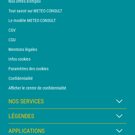
Nos offres d'emploi
Tout savoir sur METEO CONSULT
Le modèle METEO CONSULT
CGV
CGU
Mentions légales
Infos cookies
Paramètres des cookies
Confidentialité
Afficher le centre de confidentialité
NOS SERVICES
Abonnement METEO Xpert
LÉGENDES
Abonnement METEO PRO
Légende des cartes
APPLICATIONS
Consultation avec un prévisionniste