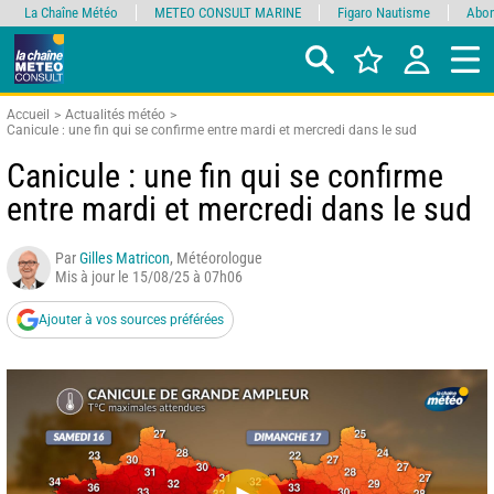
La Chaîne Météo
METEO CONSULT MARINE
Figaro Nautisme
Abon
Accueil
Actualités météo
Canicule : une fin qui se confirme entre mardi et mercredi dans le sud
Canicule : une fin qui se confirme
entre mardi et mercredi dans le sud
Par
Gilles Matricon
, Météorologue
Mis à jour le 15/08/25 à 07h06
Ajouter à vos sources préférées