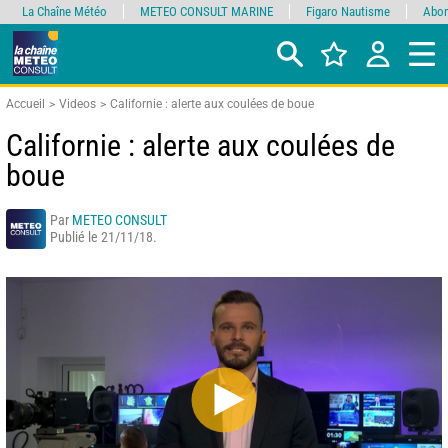
La Chaîne Météo
METEO CONSULT MARINE
Figaro Nautisme
Abon
Accueil
Videos
Californie : alerte aux coulées de boue
Californie : alerte aux coulées de
boue
Par
METEO CONSULT
Publié le 21/11/18.