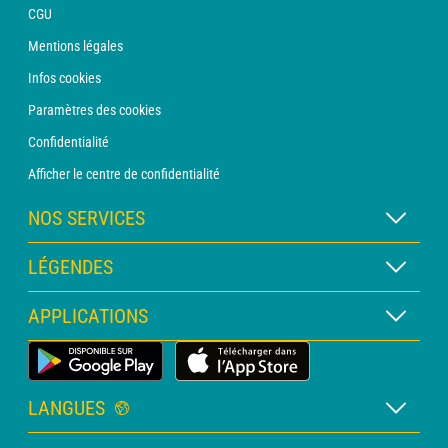
CGU
Mentions légales
Infos cookies
Paramètres des cookies
Confidentialité
Afficher le centre de confidentialité
NOS SERVICES
Abonnement METEO Xpert
LÉGENDES
Abonnement METEO PRO
Légende des cartes
APPLICATIONS
Consultation avec un prévisionniste
Légende des pictogrammes
Bulletin PRO
Application Météo Terrestre
Glossaire
Alertes
LANGUES
Certificats d'intempéries