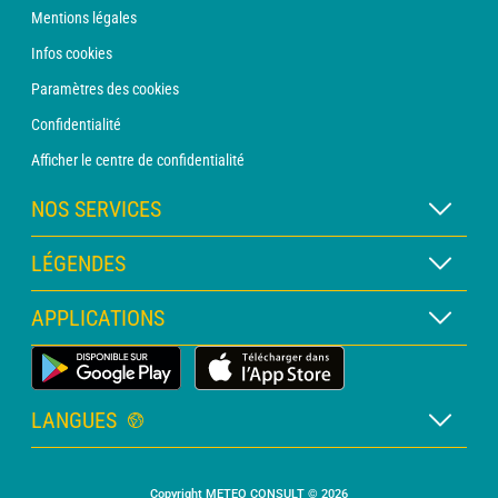
Mentions légales
Infos cookies
Paramètres des cookies
Confidentialité
Afficher le centre de confidentialité
NOS SERVICES
Abonnement METEO Xpert
LÉGENDES
Abonnement METEO PRO
Légende des cartes
APPLICATIONS
Consultation avec un prévisionniste
Légende des pictogrammes
Bulletin PRO
Application Météo Terrestre
Glossaire
Alertes
LANGUES
Certificats d'intempéries
Français
Relevés sur mesure
Copyright METEO CONSULT © 2026