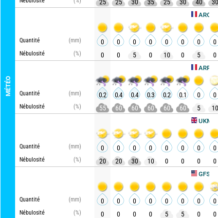
Nébulosité
(%)
25
25
30
35
25
30
40
3
AROME HD
Quantité
(mm)
0
0
0
0
0
0
0
0
Nébulosité
(%)
0
0
5
0
10
0
5
0
ARPEGE
MÉTÉO
Quantité
(mm)
0.2
0.4
0.4
0.3
0.2
0.1
0
0
Nébulosité
(%)
55
60
60
60
60
60
5
1
Ac
UKMO
Quantité
(mm)
0
0
0
0
0
0
0
0
Nébulosité
(%)
20
20
30
10
0
0
0
0
Actu
GFS
Quantité
(mm)
0
0
0
0
0
0
0
0
Nébulosité
(%)
0
0
0
0
5
5
0
0