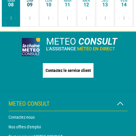
SAM
DIM
LUN
MAR
MER
JEU
VEN
08
09
10
11
12
13
14
-
-
-
-
-
-
-
-
-
-
-
-
-
-
METEO
CONSULT
L'ASSISTANCE
MÉTÉO EN DIRECT
Contactez le service client
METEO CONSULT
Contactez-nous
Nos offres d'emploi