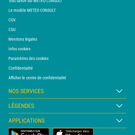
Tout savoir sur METEO CONSULT
Le modèle METEO CONSULT
CGV
CGU
Mentions légales
Infos cookies
Paramètres des cookies
Confidentialité
Afficher le centre de confidentialité
NOS SERVICES
Abonnement METEO Xpert
LÉGENDES
Abonnement METEO PRO
Légende des cartes
APPLICATIONS
Consultation avec un prévisionniste
Légende des pictogrammes
Bulletin PRO
Application Météo Terrestre