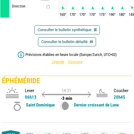
Direction
(°)
165
°
170
°
170
°
170
°
175
°
190
°
180
°
145
Consulter le bulletin synthétique
Consulter le bulletin détaillé
Prévisions établies en heure locale (Europe/Zurich, UTC+02)
Légende
Glossaire
ÉPHÉMÉRIDE
Lever
14:31
Coucher
06h13
20h45
-3 min
Saint Dominique
Dernier croissant de Lune