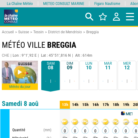
La Chaîne Météo
METEO CONSULT MARINE
Figaro Nautisme
Abon
Accueil
Suisse
Tessin
District de Mendrisio
Breggia
MÉTÉO VILLE
BREGGIA
CHE
Lon : 9°1’,92 E
Lat : 45°51’,816 N
Alt : 614m
SAM
DIM
LUN
MAR
MER
08
09
10
11
12
-
-
-
-
-
-
-
-
-
-
Météo du jour
Comparateur
détaillé
synthétique
Samedi 8 aoû
13h
14h
15h
16h
17h
18h
19h
20
13h
14h
15h
16h
17h
18h
19h
20
METEO CONS
Quantité
(mm)
0
0
0
0
0
0
0
0