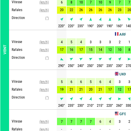
Vitesse
6
8
10
7
10
9
7
7
(km/h)
20
22
26
26
26
26
23
20
Rafales
(km/h)
Direction
(°)
220
°
220
°
235
°
190
°
200
°
190
°
160
°
140
ARPEGE
Vitesse
4
5
4
3
3
3
2
1
(km/h)
VENT
17
16
17
15
14
12
10
8
Rafales
(km/h)
Direction
(°)
290
°
250
°
240
°
250
°
250
°
235
°
230
°
270
Ac
UKMO
Vitesse
5
6
6
5
6
4
3
3
(km/h)
19
21
21
20
21
17
12
17
Rafales
(km/h)
Direction
(°)
240
°
235
°
230
°
210
°
215
°
220
°
260
°
330
Actu
GFS
Vitesse
7
7
7
7
6
4
3
2
(km/h)
-
-
-
-
-
-
-
-
Rafales
(km/h)