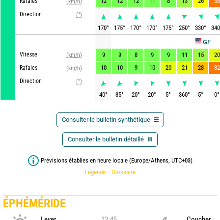
12
12
12
11
8
13
26
38
Rafales
(km/h)
Direction
(°)
170
°
175
°
170
°
170
°
175
°
250
°
330
°
340
Ac
GFS
Vitesse
9
9
8
9
9
11
15
20
(km/h)
10
10
9
10
20
21
28
32
Rafales
(km/h)
Direction
(°)
40
°
35
°
20
°
20
°
5
°
360
°
5
°
0
°
Consulter le bulletin synthétique
Consulter le bulletin détaillé
Prévisions établies en heure locale (Europe/Athens, UTC+03)
Légende
Glossaire
ÉPHÉMÉRIDE
Lever
13:45
Coucher