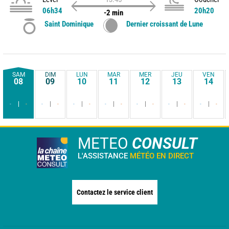
06h34
20h20
-2 min
Saint Dominique
Dernier croissant de Lune
SAM
DIM
LUN
MAR
MER
JEU
VEN
08
09
10
11
12
13
14
-
-
-
-
-
-
-
-
-
-
-
-
-
-
METEO
CONSULT
L'ASSISTANCE
MÉTÉO EN DIRECT
Contactez le service client