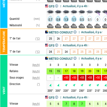
MÉTÉO
100
100
100
100
100
100
100
10
Actualisé, il y a 4h
Mise à jour dans 2h
GFS
Quantité
(mm)
0.7
0.8
1.3
1.1
0.5
0.1
0
0
Nébulosité
(%)
100
100
100
100
100
100
100
10
Actualisé, il y a 1h
Mise à jour dans 5h
METEO CONSULT
TEMPÉRATURE
T° de l'air
25
26
27
27
27
27
27
27
(°C)
Actualisé, il y a 4h
Mise à jour dans 2h
GFS
T° de l'air
24
25
24
25
25
25
25
25
(°C)
Actualisé, il y a 1h
Mise à jour dans 5h
METEO CONSULT
Vitesse
3
3
3
3
3
3
3
2
(km/h)
15
15
17
18
19
20
19
17
Rafales
(km/h)
-
-
>50
>50
>55
>55
>50
>5
Sous orages
(km/h)
Direction
(°)
VENT
205
°
205
°
220
°
220
°
230
°
225
°
215
°
200
Actualisé, il y a 4h
Mise à jour dans 2h
GFS
Vitesse
5
6
7
8
7
6
5
4
(km/h)