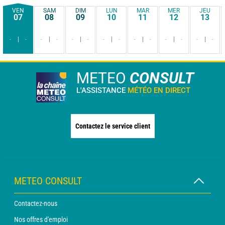
VEN
SAM
DIM
LUN
MAR
MER
JEU
07
08
09
10
11
12
13
-
-
-
-
-
-
-
-
-
-
-
-
-
-
METEO
CONSULT
L'ASSISTANCE
MÉTÉO EN DIRECT
Contactez le service client
METEO CONSULT
Contactez-nous
Nos offres d'emploi