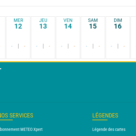
MER
JEU
VEN
SAM
DIM
12
13
14
15
16
-
-
-
-
-
-
-
-
-
-
-
T
NOS SERVICES
LÉGENDES
bonnement METEO Xpert
Légende des cartes