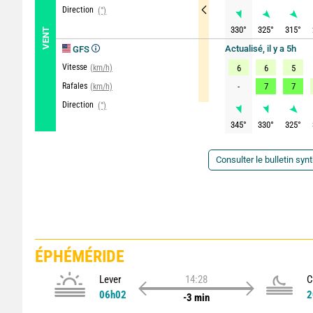
Direction
(°)
330
°
325
°
315
°
VENT
Actualisé, il y a 5h
GFS
Vitesse
(km/h)
6
6
5
Rafales
-
7
7
(km/h)
Direction
(°)
345
°
330
°
325
°
Consulter le bulletin syn
ÉPHÉMÉRIDE
Lever
14:28
C
06h02
2
-3 min