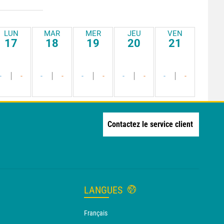
LUN
MAR
MER
JEU
VEN
17
18
19
20
21
-
-
-
-
-
-
-
-
-
-
Contactez le service client
LANGUES
Français