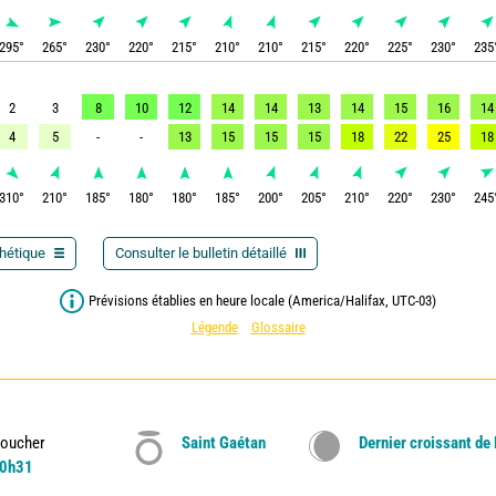
295
°
265
°
230
°
220
°
215
°
210
°
210
°
215
°
220
°
225
°
230
°
235
2
3
8
10
12
14
14
13
14
15
16
14
4
5
-
-
13
15
15
15
18
22
25
18
310
°
210
°
185
°
180
°
180
°
185
°
200
°
205
°
210
°
220
°
230
°
245
thétique
Consulter le bulletin détaillé
Prévisions établies en heure locale (America/Halifax, UTC-03)
Légende
Glossaire
oucher
Saint Gaétan
Dernier croissant de
0h31