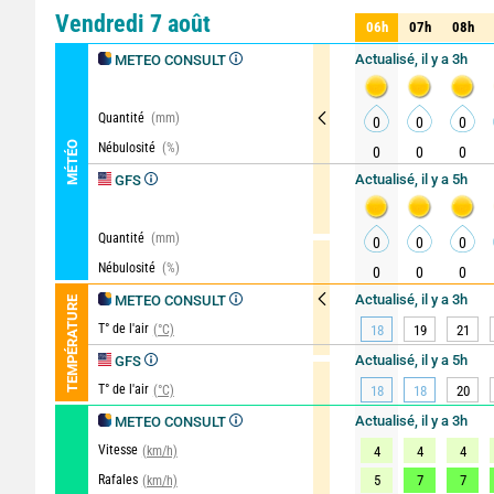
Comparateur
détaillé
Vendredi 7 août
06h
07h
08h
06h
07h
08h
Actualisé, il y a 3h
METEO CONSULT
Quantité
(mm)
0
0
0
MÉTÉO
Nébulosité
(%)
0
0
0
Actualisé, il y a 5h
GFS
Quantité
(mm)
0
0
0
Nébulosité
(%)
0
0
0
Actualisé, il y a 3h
METEO CONSULT
TEMPÉRATURE
T° de l'air
(°C)
18
19
21
Actualisé, il y a 5h
GFS
T° de l'air
(°C)
18
18
20
Actualisé, il y a 3h
METEO CONSULT
Vitesse
(km/h)
4
4
4
Rafales
5
7
7
(km/h)