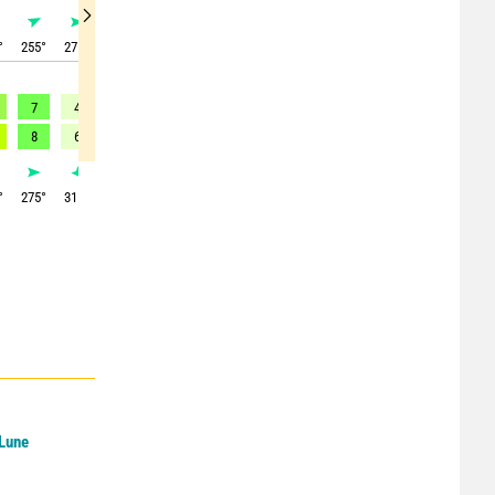
°
255
°
275
°
310
°
340
°
335
°
325
°
325
°
325
°
320
°
7
4
5
8
6
8
9
9
9
8
6
-
-
8
12
12
12
11
°
275
°
315
°
345
°
360
°
350
°
325
°
315
°
320
°
320
°
 Lune