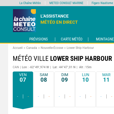
La Chaîne Météo
METEO CONSULT MARINE
Figaro Nautisme
L'ASSISTANCE
MÉTÉO EN DIRECT
PRÉVISIONS
CARTE MÉTÉO
MONTAGNE
Accueil
Canada
Nouvelle-Écosse
Lower Ship Harbour
MÉTÉO VILLE
LOWER SHIP HARBOUR
CAN
Lon : -62°49’,974 W
Lat : 44°47’,01 N
Alt : 15m
VEN
SAM
DIM
LUN
MAR
07
08
09
10
11
-
-
-
-
-
-
-
-
-
-