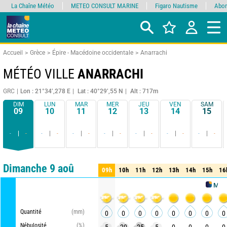
La Chaîne Météo
METEO CONSULT MARINE
Figaro Nautisme
Abon
Accueil
Grèce
Épire - Macédoine occidentale
Anarrachi
MÉTÉO VILLE
ANARRACHI
GRC
Lon : 21°34’,278 E
Lat : 40°29’,55 N
Alt : 717m
DIM
LUN
MAR
MER
JEU
VEN
SAM
09
10
11
12
13
14
15
-
-
-
-
-
-
-
-
-
-
-
-
-
-
Comparateur
détaillé
synthétique
Dimanche 9 aoû
09h
10h
11h
12h
13h
14h
15h
16
09h
10h
11h
12h
13h
14h
15h
16
METEO CO
Quantité
(mm)
0
0
0
0
0
0
0
0
Nébulosité
(%)