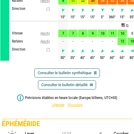
8
17
22
30
34
32
34
34
Rafales
(km/h)
Direction
(°)
15
°
15
°
15
°
15
°
5
°
360
°
15
°
35
GFS
Vitesse
7
7
8
9
10
11
10
0
(km/h)
-
-
-
-
-
-
12
10
Rafales
(km/h)
Direction
(°)
30
°
35
°
40
°
45
°
50
°
60
°
65
°
80
Consulter le bulletin synthétique
Consulter le bulletin détaillé
Prévisions établies en heure locale (Europe/Athens, UTC+03)
Légende
Glossaire
ÉPHÉMÉRIDE
Lever
14:04
Coucher