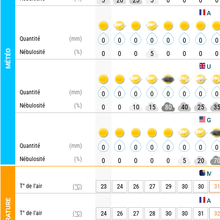
5
20
25
5
0
0
0
0
ARPEGE
Quantité
(mm)
0
0
0
0
0
0
0
0
MÉTÉO
Nébulosité
(%)
0
0
0
5
0
0
0
0
UKMO
Quantité
(mm)
0
0
0
0
0
0
0
0
Nébulosité
(%)
0
0
10
15
80
40
25
3
GFS
Quantité
(mm)
0
0
0
0
0
0
0
0
Nébulosité
(%)
0
0
0
0
0
5
20
7
METEO CO
T° de l'air
23
24
26
27
29
30
30
31
(°C)
ARPEGE
TEMPÉRATURE
T° de l'air
24
26
27
28
30
30
31
32
(°C)