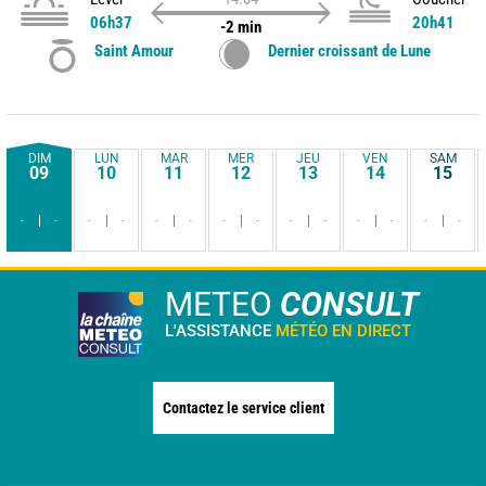
06h37
20h41
-2 min
Saint Amour
Dernier croissant de Lune
DIM
LUN
MAR
MER
JEU
VEN
SAM
09
10
11
12
13
14
15
-
-
-
-
-
-
-
-
-
-
-
-
-
-
METEO
CONSULT
L'ASSISTANCE
MÉTÉO EN DIRECT
Contactez le service client