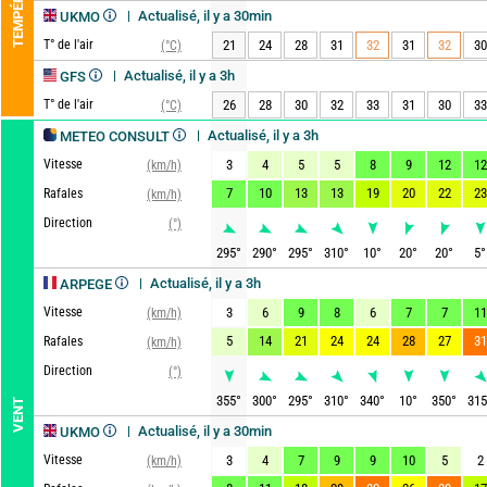
Actualisé, il y a 30min
UKMO
T° de l'air
21
24
28
31
32
31
32
30
(°C)
Actualisé, il y a 3h
GFS
T° de l'air
26
28
30
32
33
31
30
33
(°C)
Actualisé, il y a 3h
METEO CONSULT
Vitesse
3
4
5
5
8
9
12
12
(km/h)
7
10
13
13
19
20
22
23
Rafales
(km/h)
Direction
(°)
295
°
290
°
295
°
310
°
10
°
20
°
20
°
5
°
Actualisé, il y a 3h
ARPEGE
Vitesse
3
6
9
8
6
7
7
11
(km/h)
5
14
21
24
24
28
27
31
Rafales
(km/h)
Direction
(°)
355
°
300
°
295
°
310
°
340
°
10
°
350
°
315
VENT
Actualisé, il y a 30min
UKMO
Vitesse
3
4
7
9
9
10
5
2
(km/h)