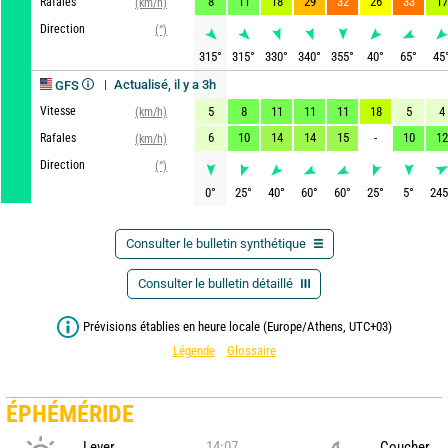
8
11
18
29
32
26
33
17
Rafales
(km/h)
Direction
(°)
315
°
315
°
330
°
340
°
355
°
40
°
65
°
45
Actualisé, il y a 3h
GFS
Vitesse
5
8
11
11
11
18
5
4
(km/h)
6
10
14
14
15
-
10
12
Rafales
(km/h)
Direction
(°)
0
°
25
°
40
°
60
°
60
°
25
°
5
°
245
Consulter le bulletin synthétique
Consulter le bulletin détaillé
Prévisions établies en heure locale (Europe/Athens, UTC+03)
Légende
Glossaire
ÉPHÉMÉRIDE
Lever
14:07
Coucher