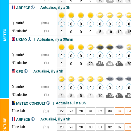
0
0
0
0
10
50
10
5
Actualisé, il y a 3h
ARPEGE
Quantité
(mm)
0
0
0
0
0
0
0
0
MÉTÉO
Nébulosité
(%)
0
0
0
0
5
10
10
1
Actualisé, il y a 30min
UKMO
Quantité
(mm)
0
0
0
0
0
0
0
0
Nébulosité
(%)
0
0
0
20
85
60
100
2
Actualisé, il y a 3h
GFS
Quantité
(mm)
0
0
0
0
0
0
0
0
Nébulosité
(%)
5
5
5
5
10
100
100
10
Actualisé, il y a 3h
METEO CONSULT
T° de l'air
22
26
28
31
32
33
34
34
(°C)
Actualisé, il y a 3h
ARPEGE
TEMPÉRATURE
T° de l'air
23
26
28
30
31
32
32
33
(°C)