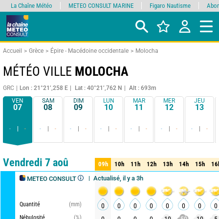
La Chaîne Météo
METEO CONSULT MARINE
Figaro Nautisme
Abon
Accueil
Grèce
Épire - Macédoine occidentale
Molocha
MÉTÉO VILLE
MOLOCHA
GRC
Lon : 21°21’,258 E
Lat : 40°21’,762 N
Alt : 693m
VEN
SAM
DIM
LUN
MAR
MER
JEU
07
08
09
10
11
12
13
-
-
-
-
-
-
-
-
-
-
-
-
-
-
Comparateur
détaillé
synthétique
Vendredi 7 aoû
09h
10h
11h
12h
13h
14h
15h
16
09h
10h
11h
12h
13h
14h
15h
16
Actualisé, il y a 3h
METEO CONSULT
Quantité
(mm)
0
0
0
0
0
0
0
0
Nébulosité
(%)