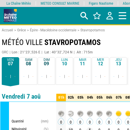
La Chaîne Météo
METEO CONSULT MARINE
Figaro Nautisme
Abon
Accueil
Grèce
Épire - Macédoine occidentale
Stavropotamos
MÉTÉO VILLE
STAVROPOTAMOS
GRC
Lon : 21°23’,526 E
Lat : 40°32’,724 N
Alt : 715m
VEN
SAM
DIM
LUN
MAR
MER
JEU
07
08
09
10
11
12
13
-
-
-
-
-
-
-
-
-
-
-
-
-
-
Comparateur
détaillé
synthétique
Vendredi 7 aoû
01h
02h
03h
04h
05h
06h
07h
08
01h
02h
03h
04h
05h
06h
07h
08
METE
Quantité
(mm)
0
0
0
0
0
0
0
0
Nébulosité
(%)