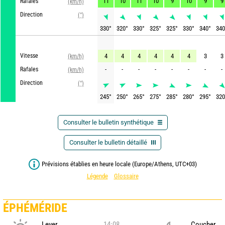
11
10
11
10
9
10
9
9
Rafales
(km/h)
Direction
(°)
330
°
320
°
330
°
325
°
325
°
330
°
340
°
340
GFS
Vitesse
4
4
4
4
4
4
3
3
(km/h)
-
-
-
-
-
-
-
-
Rafales
(km/h)
Direction
(°)
245
°
250
°
265
°
275
°
285
°
280
°
295
°
320
Consulter le bulletin synthétique
Consulter le bulletin détaillé
Prévisions établies en heure locale (Europe/Athens, UTC+03)
Légende
Glossaire
ÉPHÉMÉRIDE
Lever
14:08
Coucher