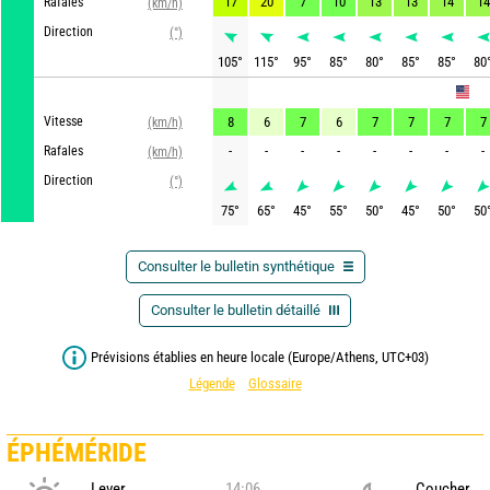
17
20
7
10
13
13
14
14
Rafales
(km/h)
Direction
(°)
105
°
115
°
95
°
85
°
80
°
85
°
85
°
80
GFS
Vitesse
8
6
7
6
7
7
7
7
(km/h)
-
-
-
-
-
-
-
-
Rafales
(km/h)
Direction
(°)
75
°
65
°
45
°
55
°
50
°
45
°
50
°
50
Consulter le bulletin synthétique
Consulter le bulletin détaillé
Prévisions établies en heure locale (Europe/Athens, UTC+03)
Légende
Glossaire
ÉPHÉMÉRIDE
Lever
14:06
Coucher