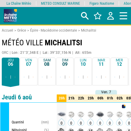
La Chaîne Météo
METEO CONSULT MARINE
Figaro Nautisme
Abon
Accueil
Grèce
Épire - Macédoine occidentale
Michalitsi
MÉTÉO VILLE
MICHALITSI
GRC
Lon : 21°3’,348 E
Lat : 39°33’,156 N
Alt : 655m
JEU
VEN
SAM
DIM
LUN
MAR
MER
06
07
08
09
10
11
12
-
-
-
-
-
-
-
-
-
-
-
-
-
-
Ven. 7
Ven. 7
Comparateur
détaillé
synthétique
Jeudi 6 aoû
20h
21h
22h
23h
00h
01h
02h
03
20h
21h
22h
23h
00h
01h
02h
03
METEO 
Quantité
(mm)
0
0
0
0
0
0
0
0
Nébulosité
(%)