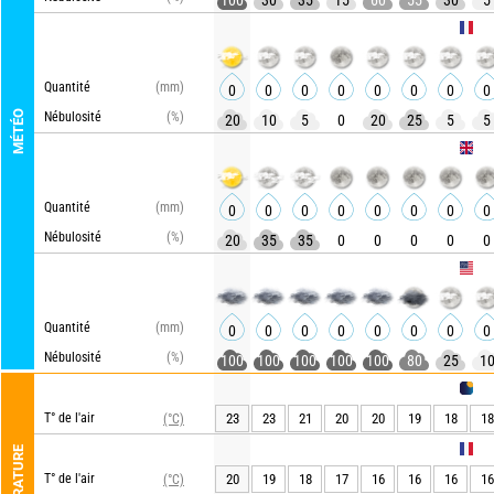
100
30
35
15
60
55
30
5
ARPEGE
Quantité
(mm)
0
0
0
0
0
0
0
0
MÉTÉO
Nébulosité
(%)
20
10
5
0
20
25
5
5
UKMO
Quantité
(mm)
0
0
0
0
0
0
0
0
Nébulosité
(%)
20
35
35
0
0
0
0
0
GFS
Quantité
(mm)
0
0
0
0
0
0
0
0
Nébulosité
(%)
100
100
100
100
100
80
25
1
METEO 
T° de l'air
23
23
21
20
20
19
18
18
(°C)
ARPEGE
TEMPÉRATURE
T° de l'air
20
19
18
17
16
16
16
16
(°C)